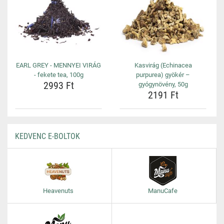
EARL GREY - MENNYEI VIRÁG
Kasvirág (Echinacea
- fekete tea, 100g
purpurea) gyökér –
2993 Ft
gyógynövény, 50g
2191 Ft
KEDVENC E-BOLTOK
Heavenuts
ManuCafe