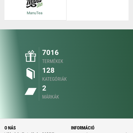
ManuTea
7016
TERMÉKEK
128
KATEGÓRIÁK
2
MÁRKÁK
O NÁS
INFORMÁCIÓ