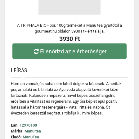
A TRIPHALA BIO - por, 100g terméket a Manu tea gyártótól a
gourmeat.hu oldalon 3930 Ft - ért találja.
3930 Ft
Ellenőrizd az elérhetőséget
LEÍRÁS
Hárman vannak,és soha nem látott dolgokra képesek. A heritak
por, amalaki és bibhitaki az Ayurveda alapvető keverékei közé
tartoznak. Különösen népszerű, mivel képes összehangolni,
erősíteni a vitalitást és regenerálni. Egy ősi képlet épül pozitív
hatással a három testenergiára - Vata, Pitta és Kapha. Öt
évezreden keresztül segített. Próbálja ki, mire képes.
Ean:
12970100
Márka:
Manu tea
Eladó:
ManuTea