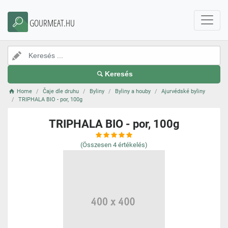
GOURMEAT.HU
Keresés
Home
Čaje dle druhu
Byliny
Byliny a houby
Ajurvédské byliny
TRIPHALA BIO - por, 100g
TRIPHALA BIO - por, 100g
(Összesen
4
értékelés)