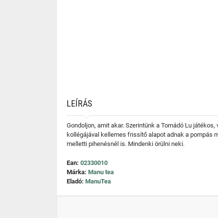
LEÍRÁS
Gondoljon, amit akar. Szerintünk a Tornádó Lu játékos, v
kollégájával kellemes frissítő alapot adnak a pompás m
melletti pihenésnél is. Mindenki örülni neki.
Ean:
02330010
Márka:
Manu tea
Eladó:
ManuTea