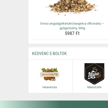
Orvosi angyalgyökér(Archangelica officinalis) –
gyógynövény, 500g
5987 Ft
KEDVENC E-BOLTOK
Heavenuts
ManuCafe