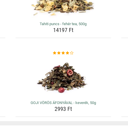
Tahiti puncs - fehér tea, 500g
14197 Ft
GOJI VÖRÖS ÁFONYÁVAL - keverék, 50g
2993 Ft