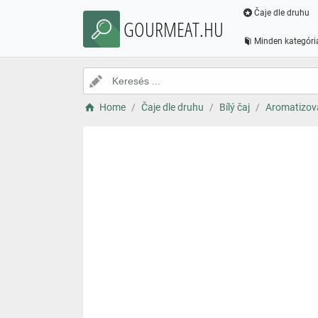
Čaje dle druhu
GOURMEAT.HU
Minden kategóri
Home
Čaje dle druhu
Bílý čaj
Aromatizova