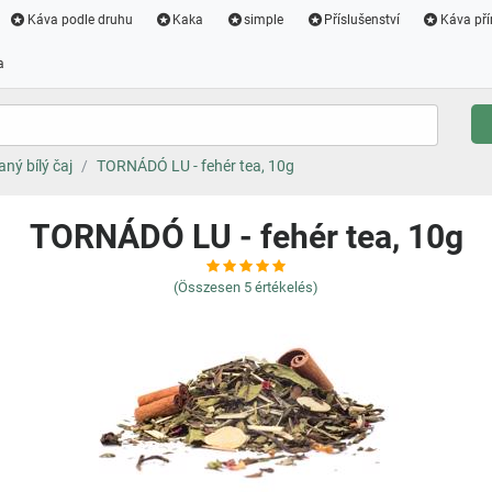
Káva podle druhu
Kaka
simple
Příslušenství
Káva pří
a
ný bílý čaj
TORNÁDÓ LU - fehér tea, 10g
TORNÁDÓ LU - fehér tea, 10g
(Összesen
5
értékelés)