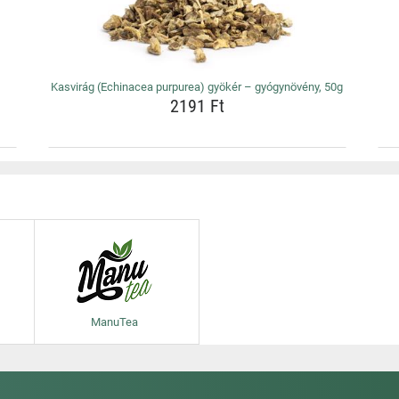
Kasvirág (Echinacea purpurea) gyökér – gyógynövény, 50g
2191 Ft
ManuTea