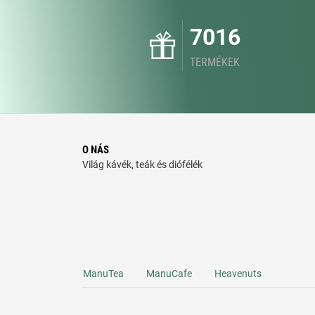
7016
TERMÉKEK
O NÁS
Világ kávék, teák és diófélék
ManuTea
ManuCafe
Heavenuts