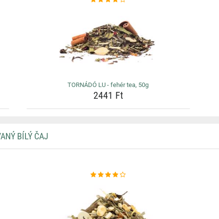
TORNÁDÓ LU - fehér tea, 50g
2441 Ft
ANÝ BÍLÝ ČAJ