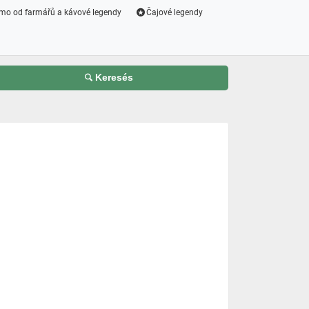
mo od farmářů a kávové legendy
Čajové legendy
Keresés