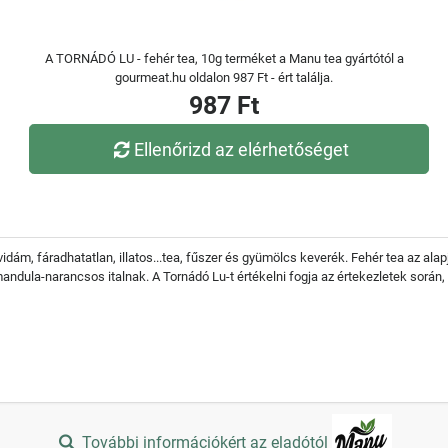
A TORNÁDÓ LU - fehér tea, 10g terméket a Manu tea gyártótól a
gourmeat.hu oldalon 987 Ft - ért találja.
987 Ft
Ellenőrizd az elérhetőséget
idám, fáradhatatlan, illatos...tea, fűszer és gyümölcs keverék. Fehér tea az alap
andula-narancsos italnak. A Tornádó Lu-t értékelni fogja az értekezletek során,
További információkért az eladótól