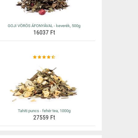
GOJI VÖRÖS ÁFONYÁVAL - keverék, 500g
16037 Ft
Tahiti puncs - fehér tea, 1000g
27559 Ft