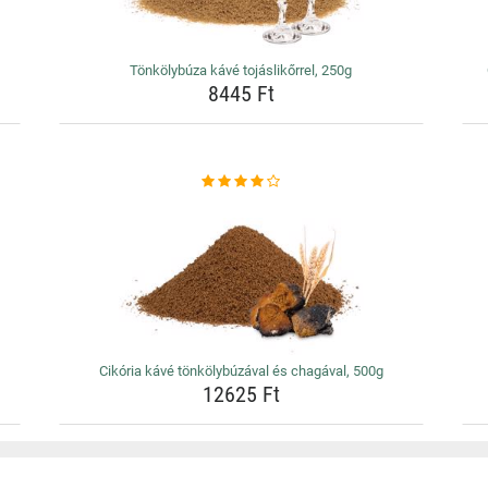
Tönkölybúza kávé tojáslikőrrel, 250g
8445 Ft
Cikória kávé tönkölybúzával és chagával, 500g
12625 Ft