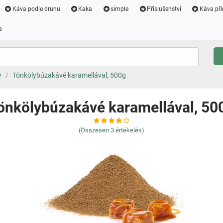
Káva podle druhu
Kaka
simple
Příslušenství
Káva pří
a
y
Tönkölybúzakávé karamellával, 500g
önkölybúzakávé karamellával, 50
(Összesen
3
értékelés)