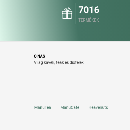
7016
TERMÉKEK
O NÁS
Világ kávék, teák és diófélék
ManuTea
ManuCafe
Heavenuts