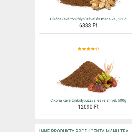
Cikóriakávé tönkölybúzával és maca-val, 250g
6388 Ft
Cikória kávé tönkölybúzával és reishivel, 500g
12090 Ft
INNE PRODUKTY PRODUCENTA MANU TEA