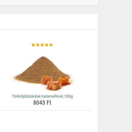
Tönkölybúzakávé karamellával, 250g
8043 Ft