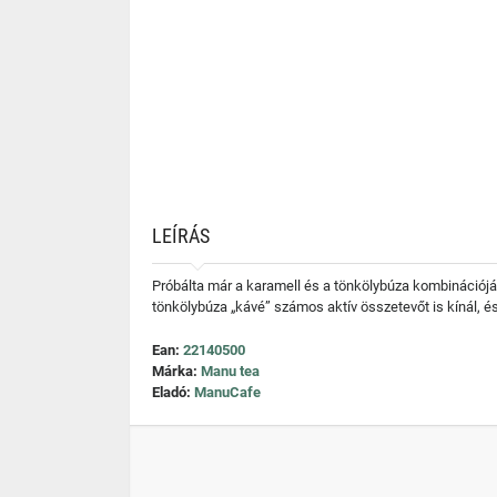
LEÍRÁS
Próbálta már a karamell és a tönkölybúza kombinációját
tönkölybúza „kávé” számos aktív összetevőt is kínál, 
Ean:
22140500
Márka:
Manu tea
Eladó:
ManuCafe