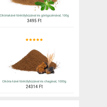
Cikóriakávé tönkölybúzával és görögszénával, 100g
3495 Ft
Cikória kávé tönkölybúzával és chagával, 1000g
24314 Ft