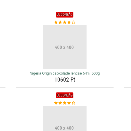
ÚJDONSÁG
Nigeria Origin csokoládé lencse 64%, 500g
10602 Ft
ÚJDONSÁG