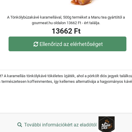
A Tönkölybúzakávé karamellával, 500g terméket a Manu tea gyártótól a
gourmeat.hu oldalon 13662 Ft - ért találja.
13662 Ft
Ellenőrizd az elérhetőséget
? A karamellás tönkölykávé tökéletes ízjáték, ahol a pörkölt diós jegyek találk
és természetesen koffeinmentes, így kellemes alternatívája a hagyományos káv
További információkért az eladótól