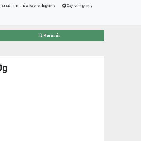
mo od farmářů a kávové legendy
Čajové legendy
Keresés
0g