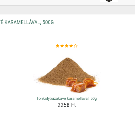
É KARAMELLÁVAL, 500G
Tönkölybúzakávé karamellával, 50g
2258 Ft