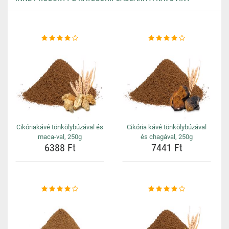
Cikóriakávé tönkölybúzával és
Cikória kávé tönkölybúzával
maca-val, 250g
és chagával, 250g
6388 Ft
7441 Ft