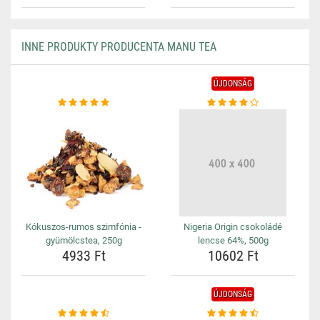
INNE PRODUKTY PRODUCENTA MANU TEA
ÚJDONSÁG
Kókuszos-rumos szimfónia -
Nigeria Origin csokoládé
gyümölcstea, 250g
lencse 64%, 500g
4933 Ft
10602 Ft
ÚJDONSÁG