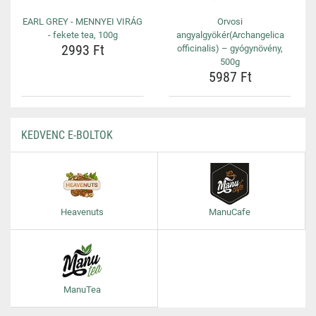
EARL GREY - MENNYEI VIRÁG
Orvosi
- fekete tea, 100g
angyalgyökér(Archangelica
2993 Ft
officinalis) – gyógynövény,
500g
5987 Ft
KEDVENC E-BOLTOK
Heavenuts
ManuCafe
ManuTea