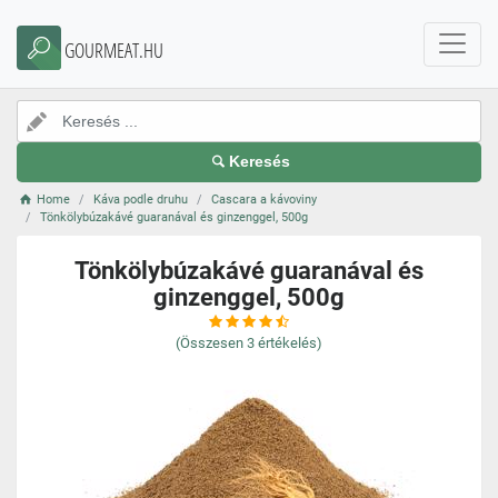
GOURMEAT.HU
Keresés
Home
Káva podle druhu
Cascara a kávoviny
Tönkölybúzakávé guaranával és ginzenggel, 500g
Tönkölybúzakávé guaranával és
ginzenggel, 500g
(Összesen
3
értékelés)