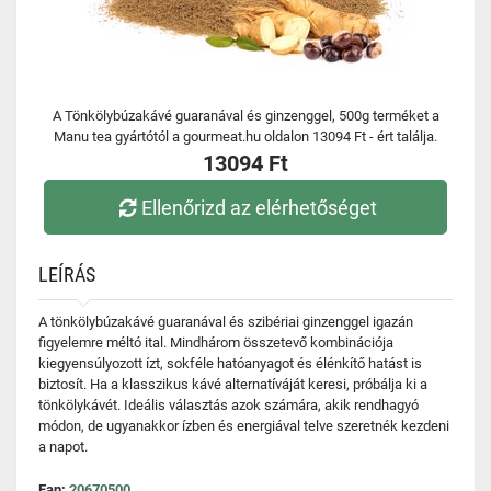
A Tönkölybúzakávé guaranával és ginzenggel, 500g terméket a
Manu tea gyártótól a gourmeat.hu oldalon 13094 Ft - ért találja.
13094 Ft
Ellenőrizd az elérhetőséget
LEÍRÁS
A tönkölybúzakávé guaranával és szibériai ginzenggel igazán
figyelemre méltó ital. Mindhárom összetevő kombinációja
kiegyensúlyozott ízt, sokféle hatóanyagot és élénkítő hatást is
biztosít. Ha a klasszikus kávé alternatíváját keresi, próbálja ki a
tönkölykávét. Ideális választás azok számára, akik rendhagyó
módon, de ugyanakkor ízben és energiával telve szeretnék kezdeni
a napot.
Ean:
20670500