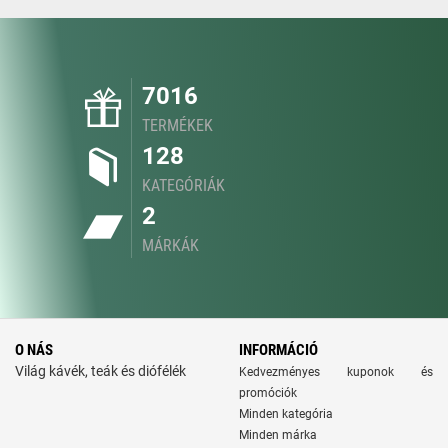
7016
TERMÉKEK
128
KATEGÓRIÁK
2
MÁRKÁK
O NÁS
INFORMÁCIÓ
Világ kávék, teák és diófélék
Kedvezményes kuponok és
promóciók
Minden kategória
Minden márka