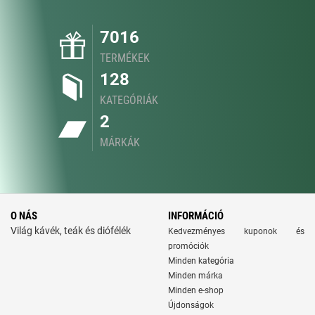
7016
TERMÉKEK
128
KATEGÓRIÁK
2
MÁRKÁK
O NÁS
INFORMÁCIÓ
Világ kávék, teák és diófélék
Kedvezményes kuponok és
promóciók
Minden kategória
Minden márka
Minden e-shop
Újdonságok