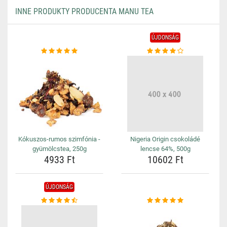
INNE PRODUKTY PRODUCENTA MANU TEA
ÚJDONSÁG
Kókuszos-rumos szimfónia -
Nigeria Origin csokoládé
gyümölcstea, 250g
lencse 64%, 500g
4933 Ft
10602 Ft
ÚJDONSÁG