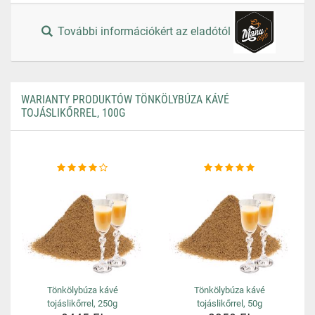
További információkért az eladótól
WARIANTY PRODUKTÓW TÖNKÖLYBÚZA KÁVÉ
TOJÁSLIKŐRREL, 100G
Tönkölybúza kávé
Tönkölybúza kávé
tojáslikőrrel, 250g
tojáslikőrrel, 50g