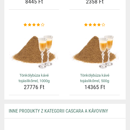
8445 Ft
2358 Ft
Tönkölybúza kávé
Tönkölybúza kávé
tojáslikőrrel, 1000g
tojáslikőrrel, 500g
27776 Ft
14365 Ft
INNE PRODUKTY Z KATEGORII CASCARA A KÁVOVINY