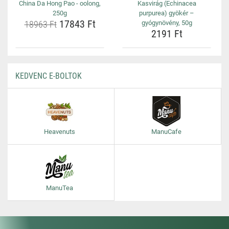
China Da Hong Pao - oolong,
Kasvirág (Echinacea
250g
purpurea) gyökér –
17843 Ft
18963 Ft
gyógynövény, 50g
2191 Ft
KEDVENC E-BOLTOK
Heavenuts
ManuCafe
ManuTea