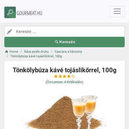
GOURMEAT.HU
Keresés
Home
Káva podle druhu
Cascara a kávoviny
Tönkölybúza kávé tojáslikőrrel, 100g
Tönkölybúza kávé tojáslikőrrel, 100g
(Összesen
4
értékelés)