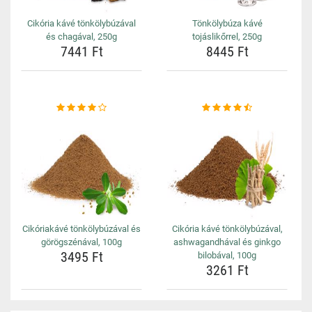
Cikória kávé tönkölybúzával
Tönkölybúza kávé
és chagával, 250g
tojáslikőrrel, 250g
7441 Ft
8445 Ft
Cikóriakávé tönkölybúzával és
Cikória kávé tönkölybúzával,
görögszénával, 100g
ashwagandhával és ginkgo
3495 Ft
bilobával, 100g
3261 Ft