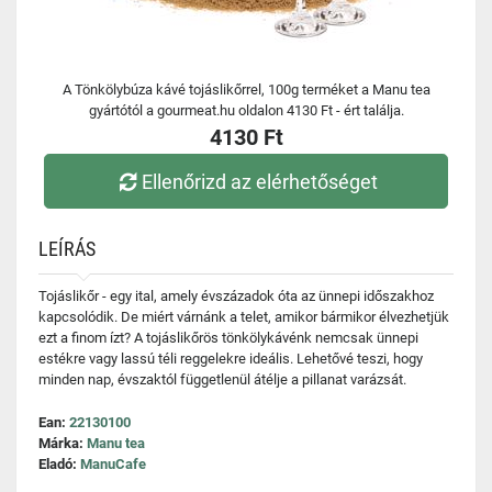
A Tönkölybúza kávé tojáslikőrrel, 100g terméket a Manu tea
gyártótól a gourmeat.hu oldalon 4130 Ft - ért találja.
4130 Ft
Ellenőrizd az elérhetőséget
LEÍRÁS
Tojáslikőr - egy ital, amely évszázadok óta az ünnepi időszakhoz
kapcsolódik. De miért várnánk a telet, amikor bármikor élvezhetjük
ezt a finom ízt? A tojáslikőrös tönkölykávénk nemcsak ünnepi
estékre vagy lassú téli reggelekre ideális. Lehetővé teszi, hogy
minden nap, évszaktól függetlenül átélje a pillanat varázsát.
Ean:
22130100
Márka:
Manu tea
Eladó:
ManuCafe