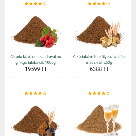
Cikória kávé schizandrával és
Cikóriakávé tönkölybúzával és
ginkgo bilobával, 1000g
maca-val, 250g
19599 Ft
6388 Ft