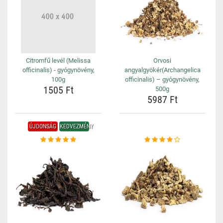
Citromfű levél (Melissa
Orvosi
officinalis) - gyógynövény,
angyalgyökér(Archangelica
100g
officinalis) – gyógynövény,
1505 Ft
500g
5987 Ft
ÚJDONSÁG
KEDVEZMÉNY