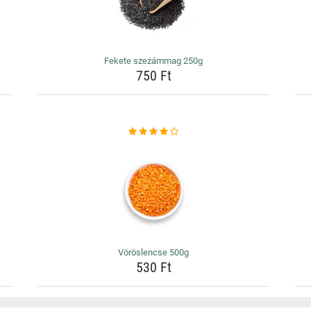
Fekete szezámmag 250g
750 Ft
Vöröslencse 500g
530 Ft