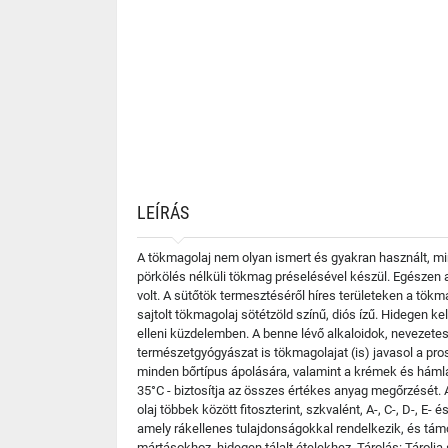
LEÍRÁS
A tökmagolaj nem olyan ismert és gyakran használt, mint
pörkölés nélküli tökmag préselésével készül. Egészen a
volt. A sütőtök termesztéséről híres területeken a tökm
sajtolt tökmagolaj sötétzöld színű, diós ízű. Hidegen k
elleni küzdelemben. A benne lévő alkaloidok, nevezetes
természetgyógyászat is tökmagolajat (is) javasol a pro
minden bőrtípus ápolására, valamint a krémek és hámlas
35°C - biztosítja az összes értékes anyag megőrzését. A 
olaj többek között fitoszterint, szkvalént, A-, C-, D-, E
amely rákellenes tulajdonságokkal rendelkezik, és támo
mártásokhoz, hidegen tálalt ételekhez. Tárolás: Tárolja