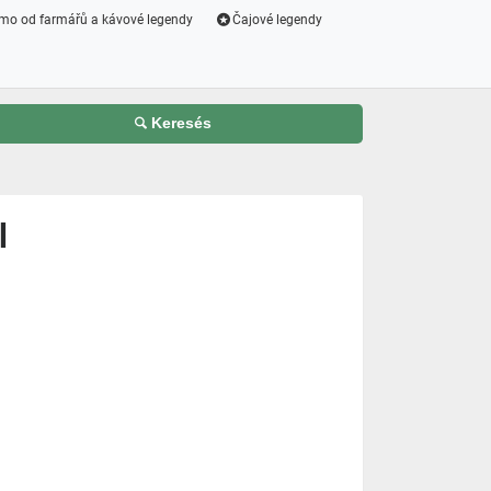
mo od farmářů a kávové legendy
Čajové legendy
Keresés
l