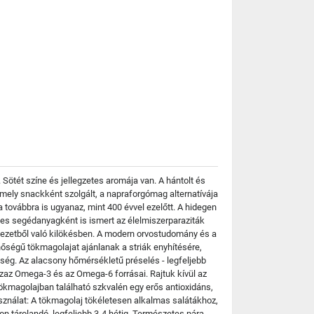
 Sötét színe és jellegzetes aromája van. A hántolt és
amely snackként szolgált, a napraforgómag alternatívája
 továbbra is ugyanaz, mint 400 évvel ezelőtt. A hidegen
zetes segédanyagként is ismert az élelmiszerparaziták
ervezetből való kilökésben. A modern orvostudomány és a
nőségű tökmagolajat ajánlanak a striák enyhítésére,
kség. Az alacsony hőmérsékletű préselés - legfeljebb
, azaz Omega-3 és az Omega-6 forrásai. Rajtuk kívül az
 A tökmagolajban található szkvalén egy erős antioxidáns,
asználat: A tökmagolaj tökéletesen alkalmas salátákhoz,
-on tárolandó, legfeljebb 3-4 hétig. Természetes pára