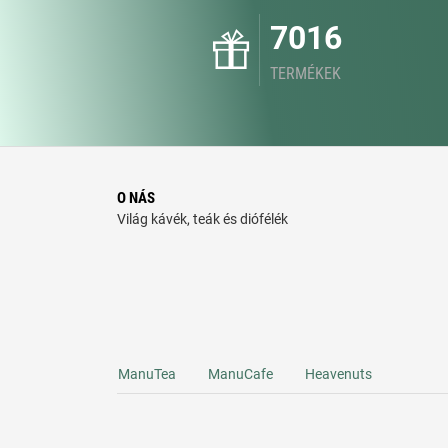
7016
TERMÉKEK
O NÁS
Világ kávék, teák és diófélék
ManuTea
ManuCafe
Heavenuts