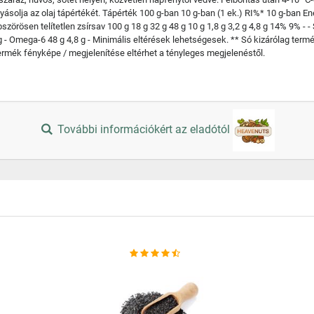
ásolja az olaj tápértékét. Tápérték 100 g-ban 10 g-ban (1 ek.) RI%* 10 g-ban Ene
bszörösen telítetlen zsírsav 100 g 18 g 32 g 48 g 10 g 1,8 g 3,2 g 4,8 g 14% 9% - 
g - Omega-6 48 g 4,8 g - Minimális eltérések lehetségesek. ** Só kizárólag termés
rmék fényképe / megjelenítése eltérhet a tényleges megjelenéstől.
További információkért az eladótól