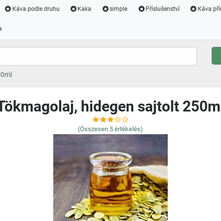
Káva podle druhu
Kaka
simple
Příslušenství
Káva pří
a
50ml
Tökmagolaj, hidegen sajtolt 250m
(Összesen
5
értékelés)