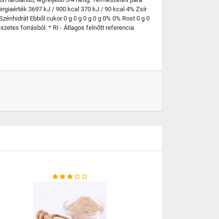
rgiaérték 3697 kJ / 900 kcal 370 kJ / 90 kcal 4% Zsír
- Szénhidrát Ebből cukor 0 g 0 g 0 g 0 g 0% 0% Rost 0 g 0
zetes forrásból. * RI - Átlagos felnőtt referencia