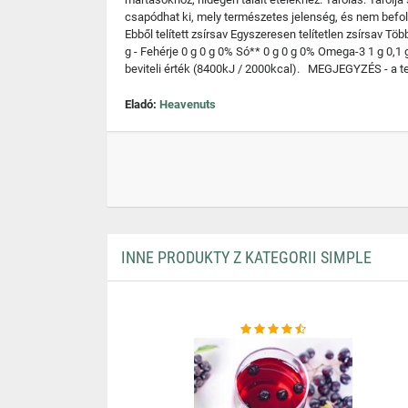
csapódhat ki, mely természetes jelenség, és nem befoly
Ebből telített zsírsav Egyszeresen telítetlen zsírsav Töb
g - Fehérje 0 g 0 g 0% Só** 0 g 0 g 0% Omega-3 1 g 0,1 
beviteli érték (8400kJ / 2000kcal). MEGJEGYZÉS - a te
Eladó:
Heavenuts
INNE PRODUKTY Z KATEGORII SIMPLE