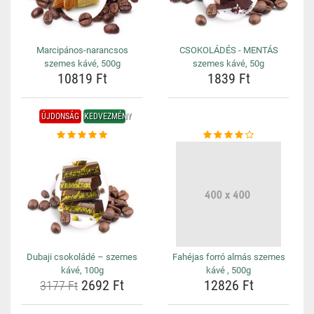
Marcipános-narancsos
CSOKOLÁDÉS - MENTÁS
szemes kávé, 500g
szemes kávé, 50g
10819 Ft
1839 Ft
ÚJDONSÁG
KEDVEZMÉNY
Dubaji csokoládé – szemes
Fahéjas forró almás szemes
kávé, 100g
kávé , 500g
2692 Ft
12826 Ft
3177 Ft