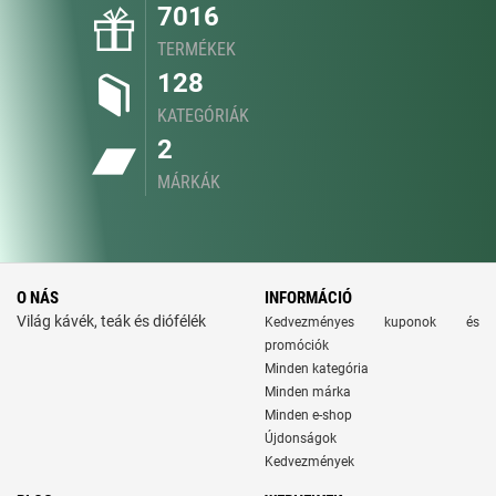
7016
TERMÉKEK
128
KATEGÓRIÁK
2
MÁRKÁK
O NÁS
INFORMÁCIÓ
Világ kávék, teák és diófélék
Kedvezményes kuponok és
promóciók
Minden kategória
Minden márka
Minden e-shop
Újdonságok
Kedvezmények