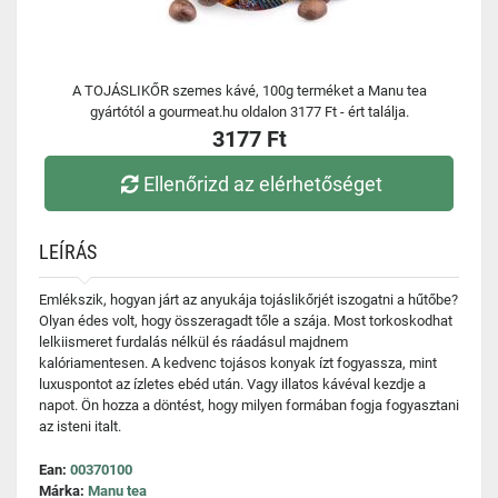
A TOJÁSLIKŐR szemes kávé, 100g terméket a Manu tea
gyártótól a gourmeat.hu oldalon 3177 Ft - ért találja.
3177 Ft
Ellenőrizd az elérhetőséget
LEÍRÁS
Emlékszik, hogyan járt az anyukája tojáslikőrjét iszogatni a hűtőbe?
Olyan édes volt, hogy összeragadt tőle a szája. Most torkoskodhat
lelkiismeret furdalás nélkül és ráadásul majdnem
kalóriamentesen. A kedvenc tojásos konyak ízt fogyassza, mint
luxuspontot az ízletes ebéd után. Vagy illatos kávéval kezdje a
napot. Ön hozza a döntést, hogy milyen formában fogja fogyasztani
az isteni italt.
Ean:
00370100
Márka:
Manu tea