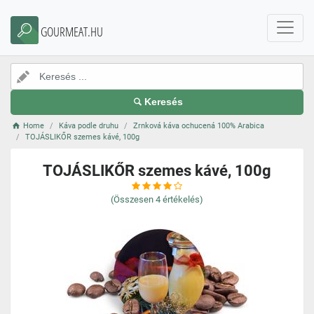
GOURMEAT.HU
Keresés
Home
Káva podle druhu
Zrnková káva ochucená 100% Arabica
TOJÁSLIKŐR szemes kávé, 100g
TOJÁSLIKŐR szemes kávé, 100g
(Összesen
4
értékelés)