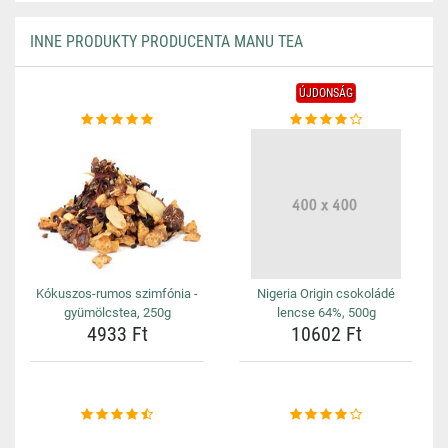
INNE PRODUKTY PRODUCENTA MANU TEA
ÚJDONSÁG
Kókuszos-rumos szimfónia -
Nigeria Origin csokoládé
gyümölcstea, 250g
lencse 64%, 500g
4933 Ft
10602 Ft