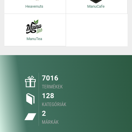
Heavenuts
ManuCafe
ManuTea
7016
TERMÉKEK
128
KATEGÓRIÁK
2
MÁRKÁK