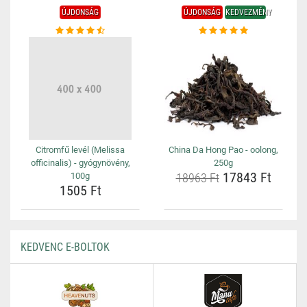
ÚJDONSÁG
ÚJDONSÁG
KEDVEZMÉNY
Citromfű levél (Melissa
China Da Hong Pao - oolong,
officinalis) - gyógynövény,
250g
17843 Ft
100g
18963 Ft
1505 Ft
KEDVENC E-BOLTOK