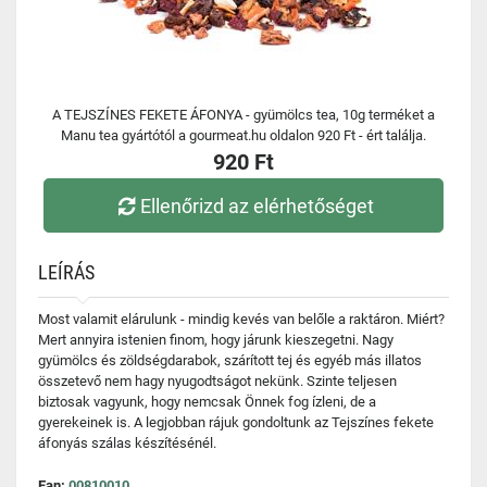
A TEJSZÍNES FEKETE ÁFONYA - gyümölcs tea, 10g terméket a
Manu tea gyártótól a gourmeat.hu oldalon 920 Ft - ért találja.
920 Ft
Ellenőrizd az elérhetőséget
LEÍRÁS
Most valamit elárulunk - mindig kevés van belőle a raktáron. Miért?
Mert annyira istenien finom, hogy járunk kieszegetni. Nagy
gyümölcs és zöldségdarabok, szárított tej és egyéb más illatos
összetevő nem hagy nyugodtságot nekünk. Szinte teljesen
biztosak vagyunk, hogy nemcsak Önnek fog ízleni, de a
gyerekeinek is. A legjobban rájuk gondoltunk az Tejszínes fekete
áfonyás szálas készítésénél.
Ean:
00810010