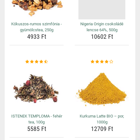
Kókuszos-rumos szimfónia -
Nigeria Origin csokoládé
gyümölcstea, 250g
lencse 64%, 500g
4933 Ft
10602 Ft
ISTENEK TEMPLOMA - fehér
Kurkuma Latte BIO – por,
tea, 100g
1000g
5585 Ft
12709 Ft