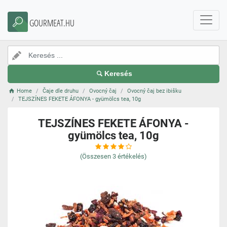
GOURMEAT.HU
Keresés
Home
Čaje dle druhu
Ovocný čaj
Ovocný čaj bez ibišku
TEJSZÍNES FEKETE ÁFONYA - gyümölcs tea, 10g
TEJSZÍNES FEKETE ÁFONYA -
gyümölcs tea, 10g
(Összesen
3
értékelés)