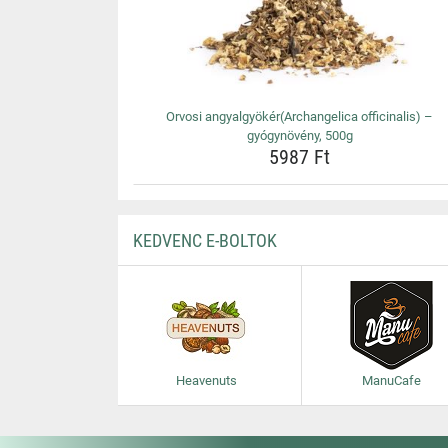
Orvosi angyalgyökér(Archangelica officinalis) –
gyógynövény, 500g
5987 Ft
KEDVENC E-BOLTOK
Heavenuts
ManuCafe