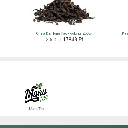
China Da Hong Pao - oolong, 250g
Kas
17843 Ft
18963 Ft
ManuTea