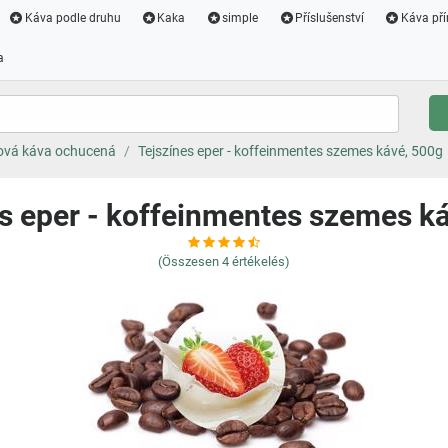
Káva podle druhu
Kaka
simple
Příslušenství
Káva pří
a
ová káva ochucená
Tejszínes eper - koffeinmentes szemes kávé, 500g
s eper - koffeinmentes szemes k
(Összesen
4
értékelés)