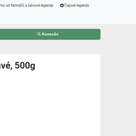
mo od farmářů a kávové legendy
Čajové legendy
Keresés
ávé, 500g