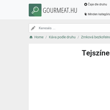
Čaje dle druhu
GOURMEAT.HU
Minden kategóri
Home
Káva podle druhu
Zrnková bezkofein
Tejszíne