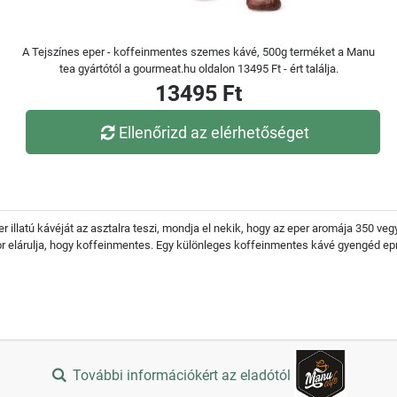
A Tejszínes eper - koffeinmentes szemes kávé, 500g terméket a Manu
tea gyártótól a gourmeat.hu oldalon 13495 Ft - ért találja.
13495 Ft
Ellenőrizd az elérhetőséget
r illatú kávéját az asztalra teszi, mondja el nekik, hogy az eper aromája 350 veg
or elárulja, hogy koffeinmentes. Egy különleges koffeinmentes kávé gyengéd e
További információkért az eladótól