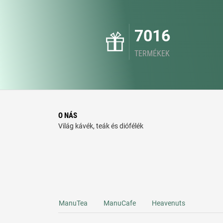
7016
TERMÉKEK
O NÁS
Világ kávék, teák és diófélék
ManuTea
ManuCafe
Heavenuts