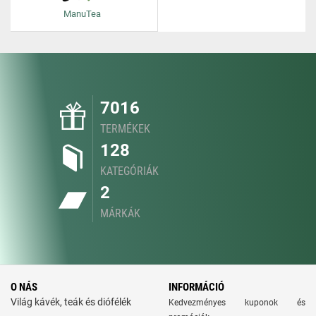
ManuTea
7016
TERMÉKEK
128
KATEGÓRIÁK
2
MÁRKÁK
O NÁS
INFORMÁCIÓ
Világ kávék, teák és diófélék
Kedvezményes kuponok és