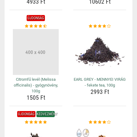
4933 Ft
10602 Ft
ÚJDONSÁG
Citromfű levél (Melissa
EARL GREY - MENNYEI VIRÁG
officinalis) - gyógynövény,
- fekete tea, 100g
2993 Ft
100g
1505 Ft
ÚJDONSÁG
KEDVEZMÉNY