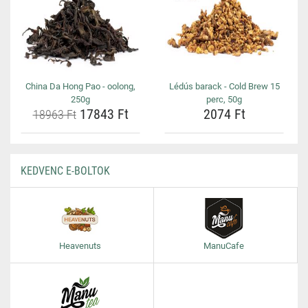
China Da Hong Pao - oolong,
Lédús barack - Cold Brew 15
250g
perc, 50g
17843 Ft
2074 Ft
18963 Ft
KEDVENC E-BOLTOK
Heavenuts
ManuCafe