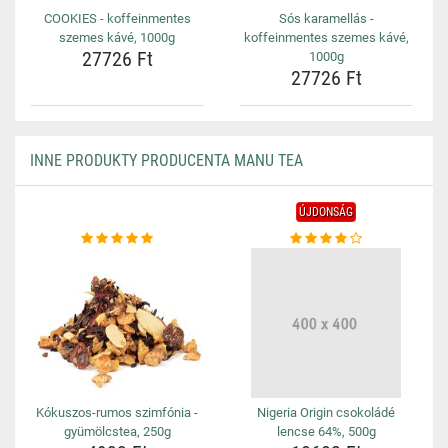
COOKIES - koffeinmentes
Sós karamellás -
szemes kávé, 1000g
koffeinmentes szemes kávé,
27726 Ft
1000g
27726 Ft
INNE PRODUKTY PRODUCENTA MANU TEA
ÚJDONSÁG
Kókuszos-rumos szimfónia -
Nigeria Origin csokoládé
gyümölcstea, 250g
lencse 64%, 500g