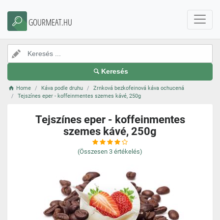
GOURMEAT.HU
Keresés
Home
Káva podle druhu
Zrnková bezkofeinová káva ochucená
Tejszínes eper - koffeinmentes szemes kávé, 250g
Tejszínes eper - koffeinmentes
szemes kávé, 250g
(Összesen
3
értékelés)