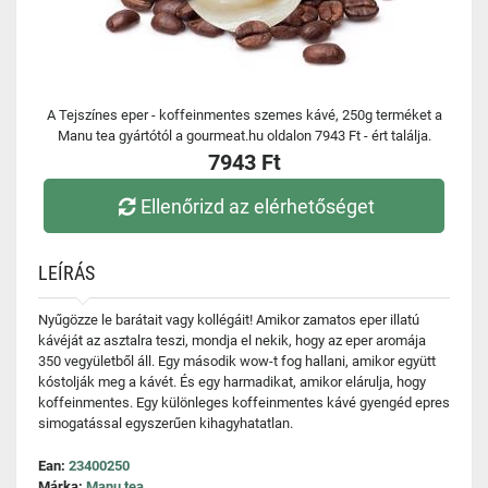
A Tejszínes eper - koffeinmentes szemes kávé, 250g terméket a
Manu tea gyártótól a gourmeat.hu oldalon 7943 Ft - ért találja.
7943 Ft
Ellenőrizd az elérhetőséget
LEÍRÁS
Nyűgözze le barátait vagy kollégáit! Amikor zamatos eper illatú
kávéját az asztalra teszi, mondja el nekik, hogy az eper aromája
350 vegyületből áll. Egy második wow-t fog hallani, amikor együtt
kóstolják meg a kávét. És egy harmadikat, amikor elárulja, hogy
koffeinmentes. Egy különleges koffeinmentes kávé gyengéd epres
simogatással egyszerűen kihagyhatatlan.
Ean:
23400250
Márka:
Manu tea