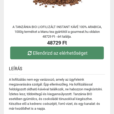
A TANZÁNIA BIO LIOFILIZÁLT INSTANT KÁVÉ 100% ARABICA,
1000g terméket a Manu tea gyártótól a gourmeat.hu oldalon
48729 Ft - ért találja.
48729 Ft
Ellenőrizd az elérhetőséget
LEÍRÁS
A liofilizálás nem egy varázsszó, amely az ügyfeleink
megzavarására szolgál. Épp ellenkezőleg. Ha liofilizálással
feldolgozott oldható kávéval találkozik, ne habozzon megkóstolni.
Ízletes lesz, többrétegű és kiegyensúlyozott. Tanzánia BIO
esetében gyümölcs, és csokoládé tónusokkal kiegészítve.
Készítse elő a kedvenc csészéjét, forró vizet, és egy kanalat: és
már kezdődhet is a napja.