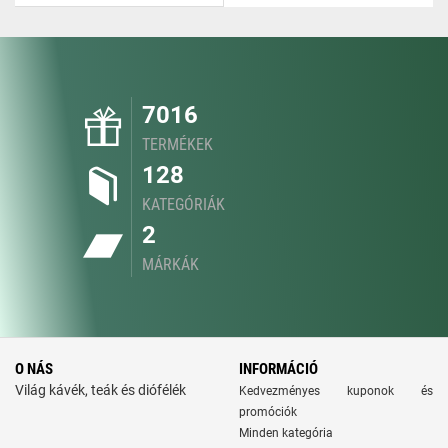
7016
TERMÉKEK
128
KATEGÓRIÁK
2
MÁRKÁK
O NÁS
INFORMÁCIÓ
Világ kávék, teák és diófélék
Kedvezményes kuponok és
promóciók
Minden kategória