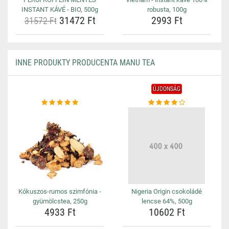
INSTANT KÁVÉ - BIO, 500g
robusta, 100g
31472 Ft
2993 Ft
31572 Ft
INNE PRODUKTY PRODUCENTA MANU TEA
ÚJDONSÁG
Kókuszos-rumos szimfónia -
Nigeria Origin csokoládé
gyümölcstea, 250g
lencse 64%, 500g
4933 Ft
10602 Ft