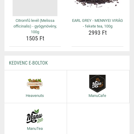
Citromfű levél (Melissa
EARL GREY - MENNYEI VIRÁG
officinalis) - gyógynövény,
- fekete tea, 100g
2993 Ft
100g
1505 Ft
KEDVENC E-BOLTOK
Heavenuts
ManuCafe
ManuTea