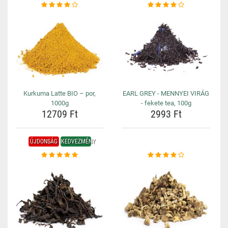
Kurkuma Latte BIO – por,
EARL GREY - MENNYEI VIRÁG
1000g
- fekete tea, 100g
12709 Ft
2993 Ft
ÚJDONSÁG
KEDVEZMÉNY