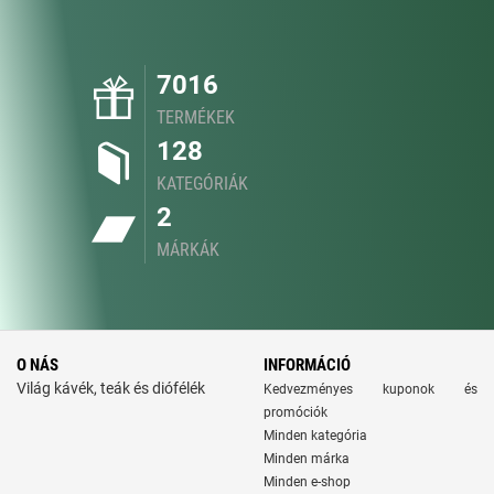
7016
TERMÉKEK
128
KATEGÓRIÁK
2
MÁRKÁK
O NÁS
INFORMÁCIÓ
Világ kávék, teák és diófélék
Kedvezményes kuponok és
promóciók
Minden kategória
Minden márka
Minden e-shop