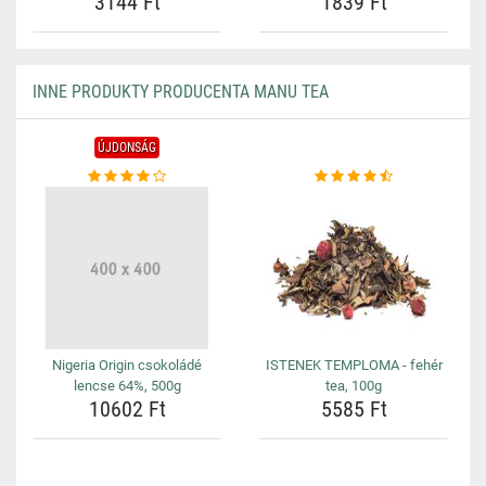
3144 Ft
1839 Ft
INNE PRODUKTY PRODUCENTA MANU TEA
ÚJDONSÁG
Nigeria Origin csokoládé
ISTENEK TEMPLOMA - fehér
lencse 64%, 500g
tea, 100g
10602 Ft
5585 Ft