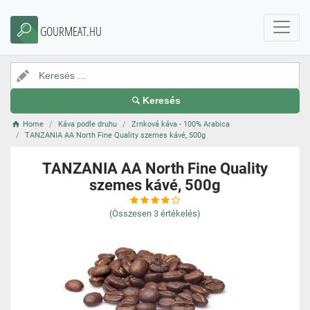
GOURMEAT.HU
Keresés
Home
Káva podle druhu
Zrnková káva - 100% Arabica
TANZANIA AA North Fine Quality szemes kávé, 500g
TANZANIA AA North Fine Quality
szemes kávé, 500g
(Összesen
3
értékelés)