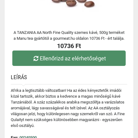
A TANZANIA AA North Fine Quality szemes kávé, 500g terméket
a Manu tea gyártótól a gourmeat.hu oldalon 10736 Ft - ért találja.
10736 Ft
Ellenőrizd az elérhetőséget
LEÍRÁS
Afrika a legtisztább változatban! Ha az édes kényeztetők imádói
közé tartozik, akkor biztos a kedvence a magas minőségű kávé
Tanzániából. A száz százalékos arabika megszólítja a varázslatos
aromájával, lágy savasságával és telt ízével. Az AA osztályozás
világosan jelzi, hogy különlegesen nagy szemekről van szó. A Fine
Qulaityt nem szükséges különösebben magyarázni - egyszerűen
első osztályú.
Ean:
00240500