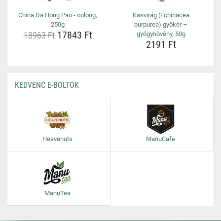
China Da Hong Pao - oolong,
Kasvirág (Echinacea
250g
purpurea) gyökér –
17843 Ft
18963 Ft
gyógynövény, 50g
2191 Ft
KEDVENC E-BOLTOK
Heavenuts
ManuCafe
ManuTea