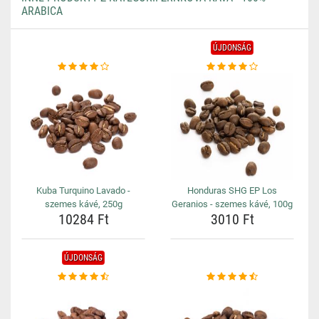
ARABICA
ÚJDONSÁG
Kuba Turquino Lavado -
Honduras SHG EP Los
szemes kávé, 250g
Geranios - szemes kávé, 100g
10284 Ft
3010 Ft
ÚJDONSÁG