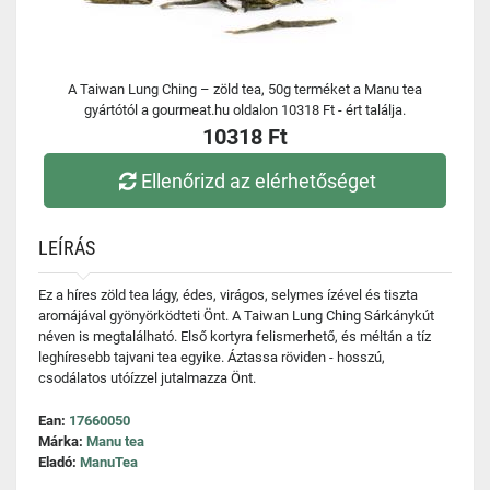
A Taiwan Lung Ching – zöld tea, 50g terméket a Manu tea
gyártótól a gourmeat.hu oldalon 10318 Ft - ért találja.
10318 Ft
Ellenőrizd az elérhetőséget
LEÍRÁS
Ez a híres zöld tea lágy, édes, virágos, selymes ízével és tiszta
aromájával gyönyörködteti Önt. A Taiwan Lung Ching Sárkánykút
néven is megtalálható. Első kortyra felismerhető, és méltán a tíz
leghíresebb tajvani tea egyike. Áztassa röviden - hosszú,
csodálatos utóízzel jutalmazza Önt.
Ean:
17660050
Márka:
Manu tea
Eladó:
ManuTea