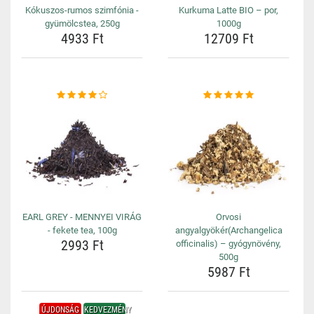
Kókuszos-rumos szimfónia -
Kurkuma Latte BIO – por,
gyümölcstea, 250g
1000g
4933 Ft
12709 Ft
EARL GREY - MENNYEI VIRÁG
Orvosi
- fekete tea, 100g
angyalgyökér(Archangelica
2993 Ft
officinalis) – gyógynövény,
500g
5987 Ft
ÚJDONSÁG
KEDVEZMÉNY