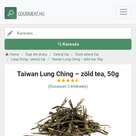
GOURMEAT.HU
Keresés
Home
Čaje dle druhu
Zelený čaj
Čistý zelený čaj
Lung Ching - zelený čaj
Taiwan Lung Ching – zöld tea, 50g
Taiwan Lung Ching – zöld tea, 50g
(Összesen
3
értékelés)