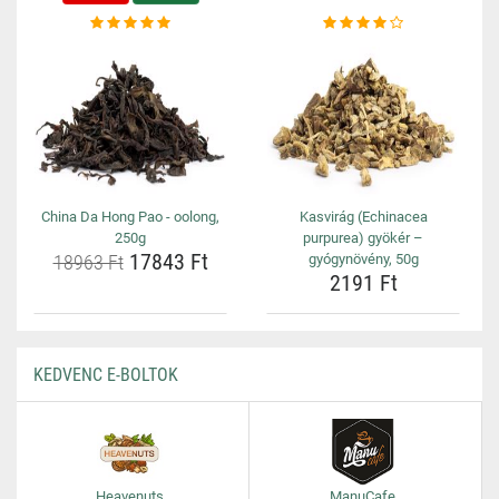
China Da Hong Pao - oolong,
Kasvirág (Echinacea
250g
purpurea) gyökér –
17843 Ft
18963 Ft
gyógynövény, 50g
2191 Ft
KEDVENC E-BOLTOK
Heavenuts
ManuCafe