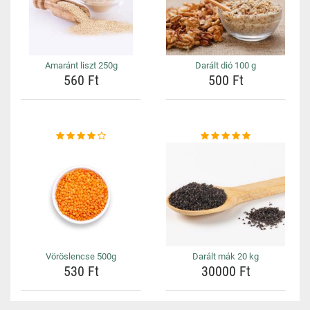
Amaránt liszt 250g
Darált dió 100 g
560 Ft
500 Ft
Vöröslencse 500g
Darált mák 20 kg
530 Ft
30000 Ft