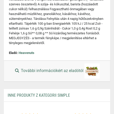
szerves összetevő) A szója- és kókuszital, barista (hozzáadott
cukor nélkül) felhasználása Fogyasztható önmagában vagy
használható müzlikhez, granolákhoz, kásákhoz, kávéhoz,
süteményekhez. Tárolása Felnyitás után 4 napig hűtőszekrényben
eltartható. Tápérték 100 g-ban Energiaérték 105 kJ / 25 kcal Zsír -
telített zsírsav 1,6 g 0,9g Szénhidrát - Cukor 1,0 g 0,4g Rost 0,2 g
Fehérje 1,6 g Só** 0,08 g ** Só kizárólag természetes forrásból.
MEGJEGYZÉS - a termék fényképe / megjelenítése eltérhet a
tényleges megjelenéstől.
Eladó:
Heavenuts
További információkért az eladótól
INNE PRODUKTY Z KATEGORII SIMPLE