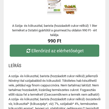
A Szója- és kókuszital, barista (hozzáadott cukor nélkül) 1 liter
terméket a Ostatní gyártótól a gourmeat.hu oldalon 990 Ft - ért
találja.
990 Ft
Ellenőrizd az elérhetőséget
LEÍRÁS
A szója- és kókuszital, barista (hozzáadott cukor nélkül) jellemzői
Növényi ital szójababból és kókuszból. Tökéletes hab készíthető
vele, például egy finom cappuccinóra. Nem tartalmaz laktózt. Nem
tartalmaz hozzáadott, kizárólag természetes cukrot. Fogyasztás
előtt rázza fel a terméket! (Csecsemőknem a termék nem adható!)
A szója- és kókuszital, barista (hozzáadott cukor nélkül) összetevői
víz, kókuszital* (kókuszpép*, víz) 7%, szójabab* 4%, természetes
kókuszdió aroma*, tengeri só, stabilizátor: gellángumi (* tanúsított