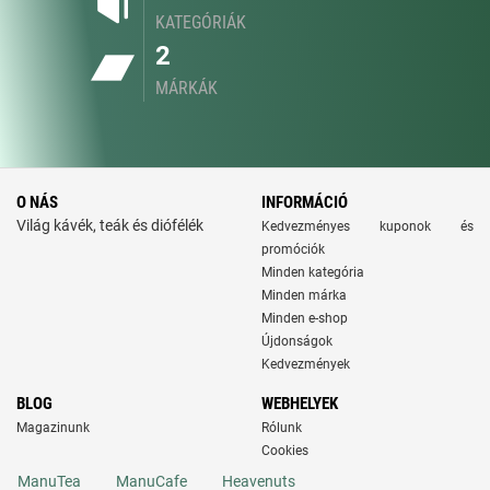
KATEGÓRIÁK
2
MÁRKÁK
O NÁS
INFORMÁCIÓ
Világ kávék, teák és diófélék
Kedvezményes kuponok és
promóciók
Minden kategória
Minden márka
Minden e-shop
Újdonságok
Kedvezmények
BLOG
WEBHELYEK
Magazinunk
Rólunk
Cookies
ManuTea
ManuCafe
Heavenuts