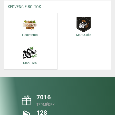
KEDVENC E-BOLTOK
Heavenuts
ManuCafe
ManuTea
7016
TERMÉKEK
128