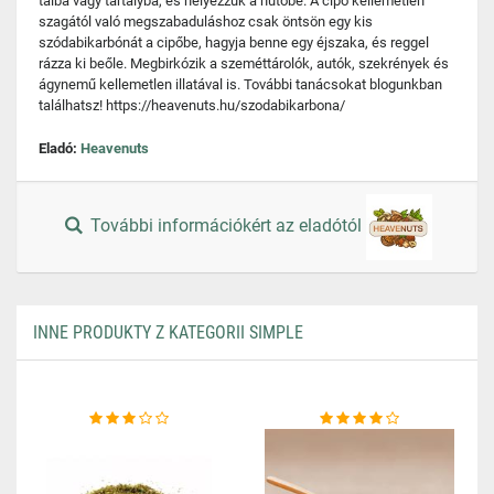
tálba vagy tartályba, és helyezzük a hűtőbe. A cipő kellemetlen
szagától való megszabaduláshoz csak öntsön egy kis
szódabikarbónát a cipőbe, hagyja benne egy éjszaka, és reggel
rázza ki beőle. Megbirkózik a szeméttárolók, autók, szekrények és
ágynemű kellemetlen illatával is. További tanácsokat blogunkban
találhatsz! https://heavenuts.hu/szodabikarbona/
Eladó:
Heavenuts
További információkért az eladótól
INNE PRODUKTY Z KATEGORII SIMPLE