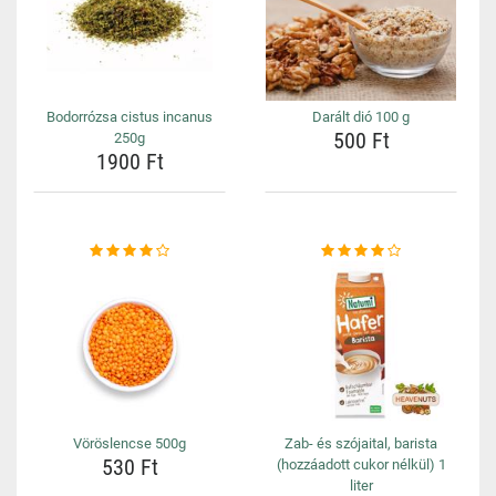
Bodorrózsa cistus incanus
Darált dió 100 g
500 Ft
250g
1900 Ft
Vöröslencse 500g
Zab- és szójaital, barista
530 Ft
(hozzáadott cukor nélkül) 1
liter