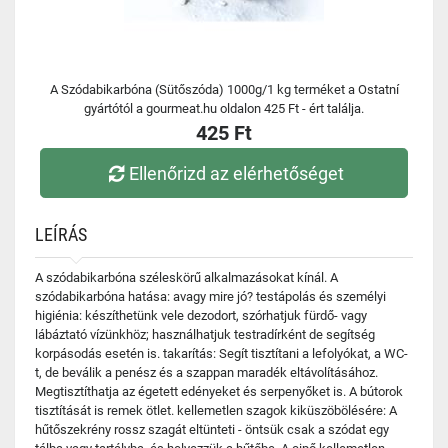
A Szódabikarbóna (Sütőszóda) 1000g/1 kg terméket a Ostatní
gyártótól a gourmeat.hu oldalon 425 Ft - ért találja.
425 Ft
Ellenőrizd az elérhetőséget
LEÍRÁS
A szódabikarbóna széleskörű alkalmazásokat kínál. A
szódabikarbóna hatása: avagy mire jó? testápolás és személyi
higiénia: készíthetünk vele dezodort, szórhatjuk fürdő- vagy
lábáztató vízünkhöz; használhatjuk testradírként de segítség
korpásodás esetén is. takarítás: Segít tisztítani a lefolyókat, a WC-
t, de beválik a penész és a szappan maradék eltávolításához.
Megtisztíthatja az égetett edényeket és serpenyőket is. A bútorok
tisztítását is remek ötlet. kellemetlen szagok kiküszöbölésére: A
hűtőszekrény rossz szagát eltünteti - öntsük csak a szódat egy