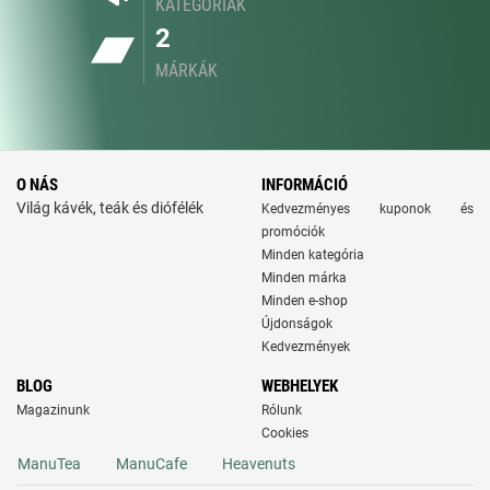
KATEGÓRIÁK
2
MÁRKÁK
O NÁS
INFORMÁCIÓ
Világ kávék, teák és diófélék
Kedvezményes kuponok és
promóciók
Minden kategória
Minden márka
Minden e-shop
Újdonságok
Kedvezmények
BLOG
WEBHELYEK
Magazinunk
Rólunk
Cookies
ManuTea
ManuCafe
Heavenuts