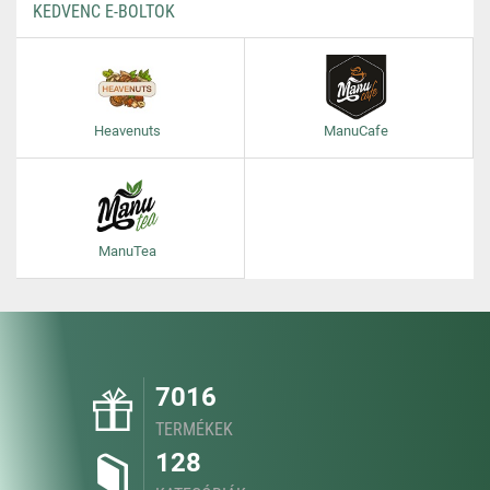
KEDVENC E-BOLTOK
Heavenuts
ManuCafe
ManuTea
7016
TERMÉKEK
128