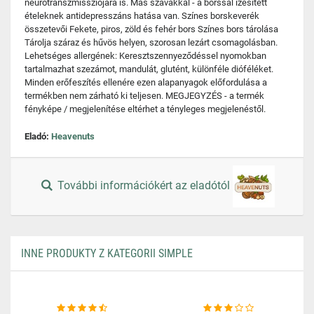
neurotranszmissziójára is. Más szavakkal - a borssal ízesített
ételeknek antidepresszáns hatása van. Színes borskeverék
összetevői Fekete, piros, zöld és fehér bors Színes bors tárolása
Tárolja száraz és hűvös helyen, szorosan lezárt csomagolásban.
Lehetséges allergének: Keresztszennyeződéssel nyomokban
tartalmazhat szezámot, mandulát, glutént, különféle dióféléket.
Minden erőfeszítés ellenére ezen alapanyagok előfordulása a
termékben nem zárható ki teljesen. MEGJEGYZÉS - a termék
fényképe / megjelenítése eltérhet a tényleges megjelenéstől.
Eladó:
Heavenuts
További információkért az eladótól
INNE PRODUKTY Z KATEGORII SIMPLE