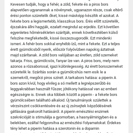
Kevesen tudják, hogy a fehér, a zöld, fekete és a piros bors
alapvetően ugyanannak a növénynek, ugyanazon része, csak eltérő
érési ponton szüretelik őket, kissé másképp készítik el azokat. A
fekete bors a legismertebb, klasszikus bors. Érés előtt szüretelik,
éjszakára állni hagyják, ezalatt megindul az erjedés. Ezt követően
egyenletes hőmérsékleten szárítják, ennek következtében külső
felszíne megfeketedik, kissé összezsugorodik. Ezt mindenki
ismeri. A fehér bors sokkal enyhébb ízű, mint a fekete. Ezt a teljes
érett gyümölcsből nyerik, először folyóvízben napokig áztatnak
majd szárítanak. A zöld bors valójában az éretlen, zöld szemeket
takarja. Friss, gyümölcsös, fanyar íze van. A piros bors, mely nem
azonos a rózsaborssal, igazi különlegesség. Az érett borsszemeket
szüretelik le. Szárítás során a gyümölcshús nem esik le a
szemekről, megőrzi piros színét. A tarkabors hatása: a piperin A
bors azon kívül, hogy elvileg a só mellett a legnépszerűbb és
leggyakrabban használt fűszer, jótékony hatással van az emberi
egészségre is. Ennek oka többek között a piperin - a fekete bors
gyümölcsében található alkaloid. Új tanulmányok születtek a
vérzsírszint csökkentésére és az új zsírsejtek képződésének
gátlására gyakorolt ​​hatásáról. A piperin emésztési enzimek
szekrécióját is stimulálja a gyomorban, a hasnyálmirigyben és a
belekben, ezáltal felgyorsítva az emésztési folyamatokat. Érdekes
tény lehet a piperin hatása a szerotonin és a dopamin