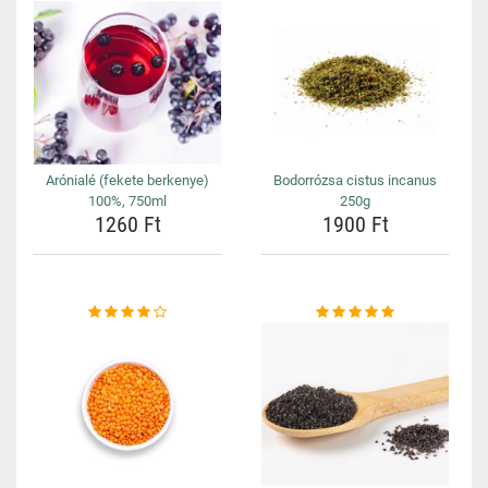
Arónialé (fekete berkenye)
Bodorrózsa cistus incanus
100%, 750ml
250g
1260 Ft
1900 Ft