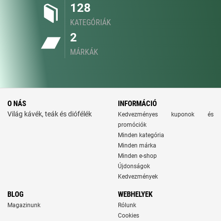
128
KATEGÓRIÁK
2
MÁRKÁK
O NÁS
INFORMÁCIÓ
Világ kávék, teák és diófélék
Kedvezményes kuponok és
promóciók
Minden kategória
Minden márka
Minden e-shop
Újdonságok
Kedvezmények
BLOG
WEBHELYEK
Magazinunk
Rólunk
Cookies