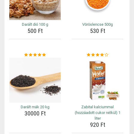
Darált dió 100 g
Vöröslencse 500g
500 Ft
530 Ft
Darált mák 20 kg
Zabital kalciummal
30000 Ft
(hozzáadott cukor nélkül) 1
liter
920 Ft