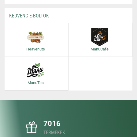
KEDVENC E-BOLTOK
Heavenuts
ManuCafe
ManuTea
7016
TERMÉKEK