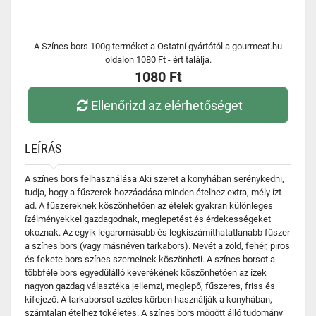
A Színes bors 100g terméket a Ostatní gyártótól a gourmeat.hu
oldalon 1080 Ft - ért találja.
1080 Ft
Ellenőrizd az elérhetőséget
LEÍRÁS
A színes bors felhasználása Aki szeret a konyhában serénykedni,
tudja, hogy a fűszerek hozzáadása minden ételhez extra, mély ízt
ad. A fűszereknek köszönhetően az ételek gyakran különleges
ízélményekkel gazdagodnak, meglepetést és érdekességeket
okoznak. Az egyik legaromásabb és legkiszámíthatatlanabb fűszer
a színes bors (vagy másnéven tarkabors). Nevét a zöld, fehér, piros
és fekete bors színes szemeinek köszönheti. A színes borsot a
többféle bors egyedülálló keverékének köszönhetően az ízek
nagyon gazdag választéka jellemzi, meglepő, fűszeres, friss és
kifejező. A tarkaborsot széles körben használják a konyhában,
számtalan ételhez tökéletes. A színes bors mögött álló tudomány