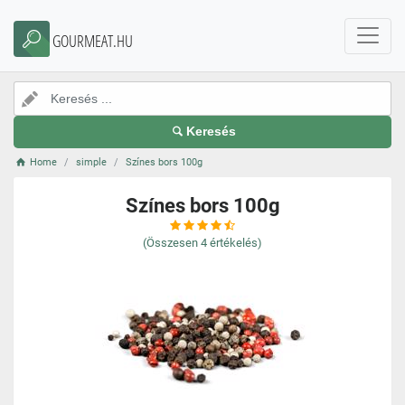
GOURMEAT.HU
Keresés
Home
simple
Színes bors 100g
Színes bors 100g
(Összesen
4
értékelés)