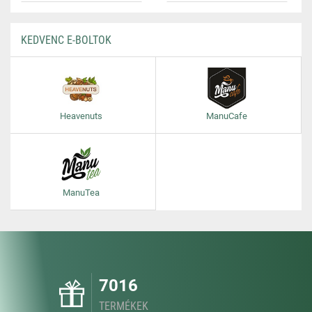
KEDVENC E-BOLTOK
Heavenuts
ManuCafe
ManuTea
7016
TERMÉKEK