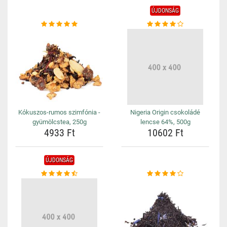
ÚJDONSÁG
Kókuszos-rumos szimfónia -
Nigeria Origin csokoládé
gyümölcstea, 250g
lencse 64%, 500g
4933 Ft
10602 Ft
ÚJDONSÁG