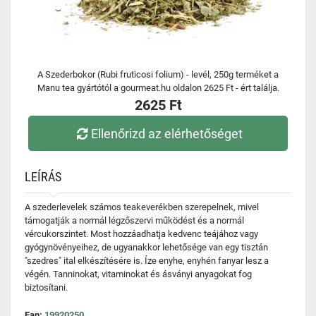
A Szederbokor (Rubi fruticosi folium) - levél, 250g terméket a
Manu tea gyártótól a gourmeat.hu oldalon 2625 Ft - ért találja.
2625 Ft
Ellenőrizd az elérhetőséget
LEÍRÁS
A szederlevelek számos teakeverékben szerepelnek, mivel
támogatják a normál légzőszervi működést és a normál
vércukorszintet. Most hozzáadhatja kedvenc teájához vagy
gyógynövényeihez, de ugyanakkor lehetősége van egy tisztán
"szedres" ital elkészítésére is. Íze enyhe, enyhén fanyar lesz a
végén. Tanninokat, vitaminokat és ásványi anyagokat fog
biztosítani.
Ean:
19920250