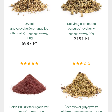
Orvosi
Kasvirág (Echinacea
angyalgyökér(Archangelica
purpurea) gyökér –
officinalis) – gyógynövény,
gyógynövény, 50g
2191 Ft
500g
5987 Ft
Cékla BIO (Beta vulgaris var.
Édesgyökér (Glycyrrhiza
Vulgaris) – por, 100g
glabra) - gyógynövény, 1000g