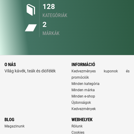
128
KATEGÓRIÁK
2
MÁRKÁK
O NÁS
INFORMÁCIÓ
Világ kávék, teák és diófélék
Kedvezményes kuponok és
promóciók
Minden kategória
Minden márka
Minden e-shop
Újdonságok
Kedvezmények
BLOG
WEBHELYEK
Magazinunk
Rólunk
Cookies