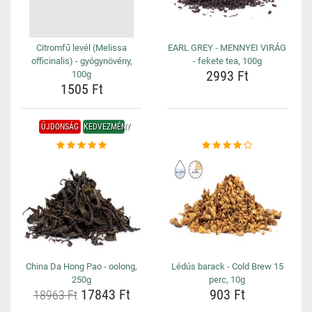
Citromfű levél (Melissa
EARL GREY - MENNYEI VIRÁG
officinalis) - gyógynövény,
- fekete tea, 100g
2993 Ft
100g
1505 Ft
ÚJDONSÁG
KEDVEZMÉNY
China Da Hong Pao - oolong,
Lédús barack - Cold Brew 15
250g
perc, 10g
17843 Ft
903 Ft
18963 Ft