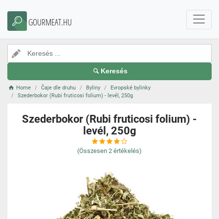
GOURMEAT.HU
Keresés
Home
Čaje dle druhu
Byliny
Evropské bylinky
Szederbokor (Rubi fruticosi folium) - levél, 250g
Szederbokor (Rubi fruticosi folium) -
levél, 250g
(Összesen
2
értékelés)