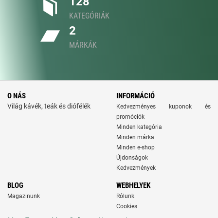
128
KATEGÓRIÁK
2
MÁRKÁK
O NÁS
INFORMÁCIÓ
Világ kávék, teák és diófélék
Kedvezményes kuponok és
promóciók
Minden kategória
Minden márka
Minden e-shop
Újdonságok
Kedvezmények
BLOG
WEBHELYEK
Magazinunk
Rólunk
Cookies