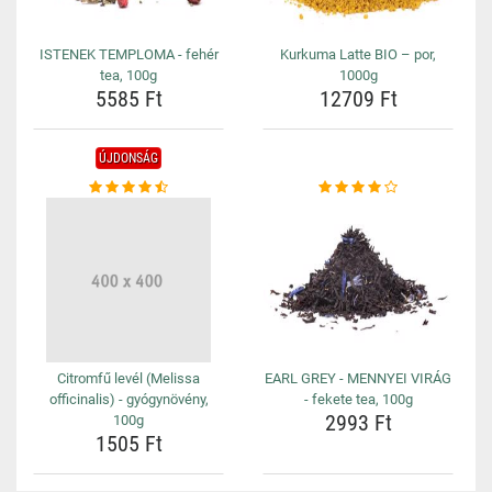
ISTENEK TEMPLOMA - fehér
Kurkuma Latte BIO – por,
tea, 100g
1000g
5585 Ft
12709 Ft
ÚJDONSÁG
Citromfű levél (Melissa
EARL GREY - MENNYEI VIRÁG
officinalis) - gyógynövény,
- fekete tea, 100g
2993 Ft
100g
1505 Ft