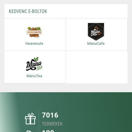
KEDVENC E-BOLTOK
Heavenuts
ManuCafe
ManuTea
7016
TERMÉKEK