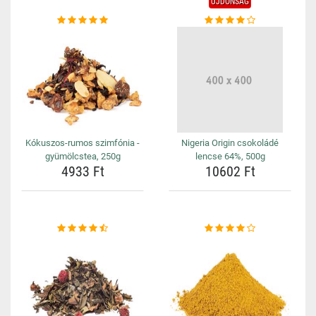
ÚJDONSÁG
Kókuszos-rumos szimfónia -
Nigeria Origin csokoládé
gyümölcstea, 250g
lencse 64%, 500g
4933 Ft
10602 Ft