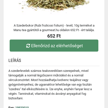
A Szederbokor (Rubi fruticosi folium) - levél, 10g terméket a
Manu tea gyártótól a gourmeat.hu oldalon 652 Ft - ért találja.
652 Ft
Ellenőrizd az elérhetőséget
LEÍRÁS
A szederlevelek számos teakeverékben szerepelnek, mivel
támogatják a normál légzőszervi működést és a normál
vércukorszintet. Most hozzáadhatja kedvenc teájához vagy
gyógynövényeihez, de ugyanakkor lehetősége van egy tisztán
"szedres" ital elkészítésére is. Íze enyhe, enyhén fanyar lesz a
végén. Tanninokat, vitaminokat és ásványi anyagokat fog
biztosítani.
Ean:
19920010