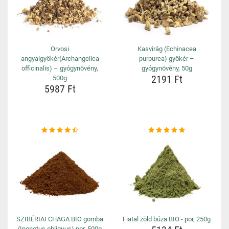
Orvosi
Kasvirág (Echinacea
angyalgyökér(Archangelica
purpurea) gyökér –
officinalis) – gyógynövény,
gyógynövény, 50g
2191 Ft
500g
5987 Ft
SZIBÉRIAI CHAGA BIO gomba
Fiatal zöld búza BIO - por, 250g
(Inonotus obliquus) por, 500g