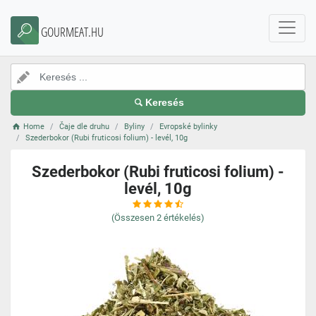
GOURMEAT.HU
Keresés
Home
Čaje dle druhu
Byliny
Evropské bylinky
Szederbokor (Rubi fruticosi folium) - levél, 10g
Szederbokor (Rubi fruticosi folium) -
levél, 10g
(Összesen
2
értékelés)