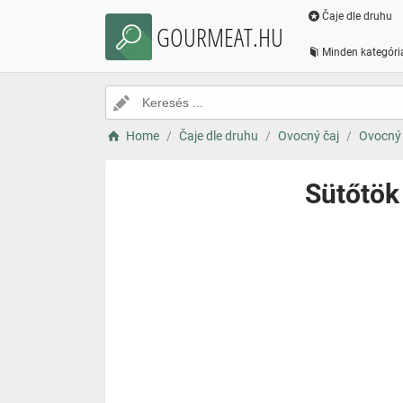
Čaje dle druhu
GOURMEAT.HU
Minden kategóri
Home
Čaje dle druhu
Ovocný čaj
Ovocný 
Sütőtök 