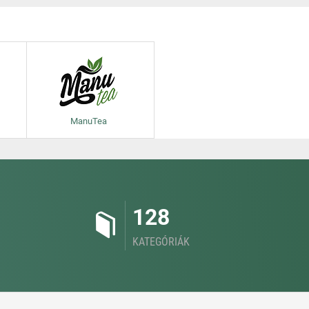
ManuTea
128
KATEGÓRIÁK