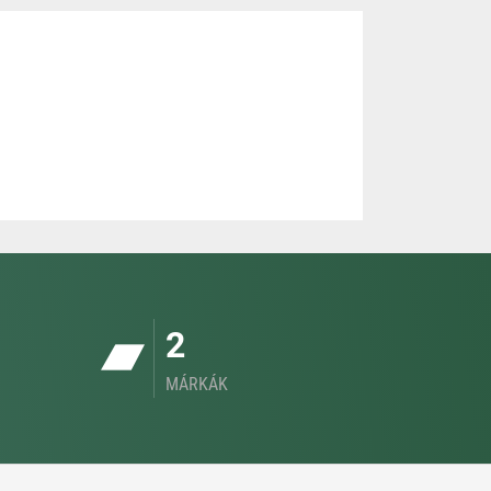
2
MÁRKÁK