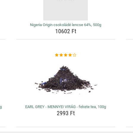
Nigeria Origin csokoládé lencse 64%, 500g
10602 Ft
0g
EARL GREY - MENNYEI VIRÁG - fekete tea, 100g
2993 Ft