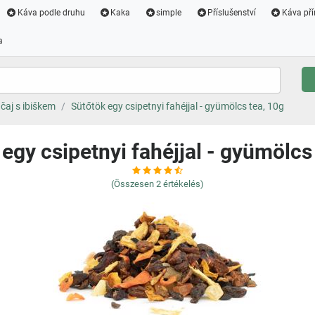
Káva podle druhu
Kaka
simple
Příslušenství
Káva pří
a
čaj s ibiškem
Sütőtök egy csipetnyi fahéjjal - gyümölcs tea, 10g
egy csipetnyi fahéjjal - gyümölcs
(Összesen
2
értékelés)