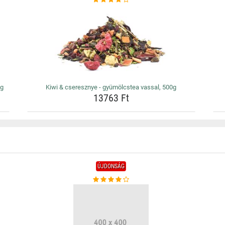
0g
Kiwi & cseresznye - gyümölcstea vassal, 500g
13763 Ft
ÚJDONSÁG