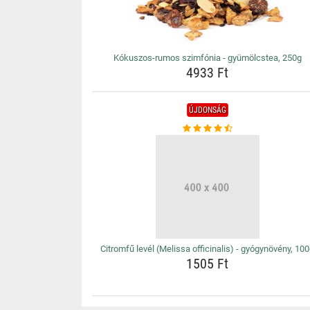
Kókuszos-rumos szimfónia - gyümölcstea, 250g
4933 Ft
ÚJDONSÁG
Citromfű levél (Melissa officinalis) - gyógynövény, 10
1505 Ft