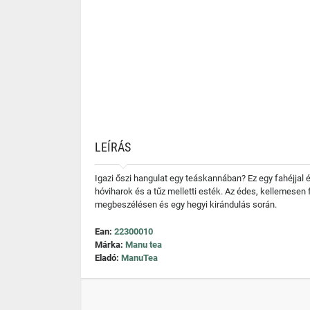
LEÍRÁS
Igazi őszi hangulat egy teáskannában? Ez egy fahéjjal é
hóviharok és a tűz melletti esték. Az édes, kellemesen 
megbeszélésen és egy hegyi kirándulás során.
Ean:
22300010
Márka:
Manu tea
Eladó:
ManuTea