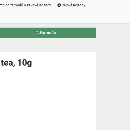
mo od farmářů a kávové legendy
Čajové legendy
Keresés
 tea, 10g