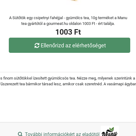
A Sütőtök egy csipetnyi fahéjjal - gyümölcs tea, 10g terméket a Manu
tea gyártótól a gourmeat.hu oldalon 1003 Ft - ért találja.
1003 Ft
Ellenőrizd az elérhetőséget
s finom sütőtökkel ízesített gyümölcsös tea. Nézze meg, milyenek szerintünk a ho
fűszerezett tea bármikor társad lesz, amikor csak szeretnéd. A vasárnapi ágyban
További információkért az eladótól