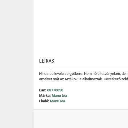
LEÍRÁS
Nincs se levele se gyökere. Nem nő ültetvényeken, de 
amelyet már az Aztékok is alkalmaztak. Következő zöl
Ean:
08770050
Márka:
Manu tea
Eladó:
ManuTea