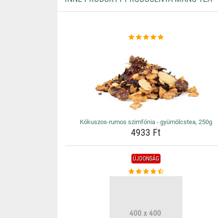
Kókuszos-rumos szimfónia - gyümölcstea, 250g
4933 Ft
ÚJDONSÁG