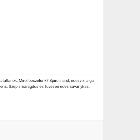
tlanok. Miről beszélünk? Spirulináról, édesvízi alga,
kbe is. Szép smaragdos és füvesen édes savanykás.