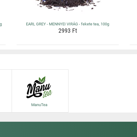
0g
EARL GREY - MENNYEI VIRÁG - fekete tea, 100g
2993 Ft
ManuTea