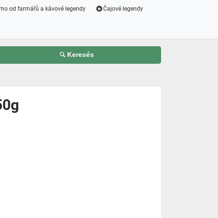
mo od farmářů a kávové legendy
Čajové legendy
Keresés
50g