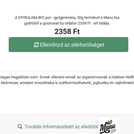
A SPIRULINA BIO por - gyógynövény, 50g terméket a Manu tea
gyártótól a gourmeat.hu oldalon 2358 Ft - ért találja.
2358 Ft
Ellenőrizd az elérhetőséget
magas hegyekben sem. Ennek ellenére ennek az organizmusnak a hatásai vitathata
d élelmiszer, amelyet smoothieba is szétturmixolhatunk, joghurtba és vajkréme
További információkért az eladótól