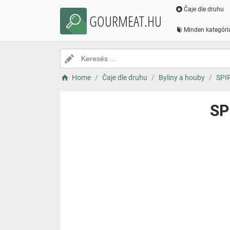
Čaje dle druhu
GOURMEAT.HU
Minden kategóri
Home
Čaje dle druhu
Byliny a houby
SPIR
SP