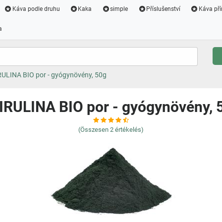
Káva podle druhu
Kaka
simple
Příslušenství
Káva pří
a
ULINA BIO por - gyógynövény, 50g
IRULINA BIO por - gyógynövény, 
(Összesen
2
értékelés)