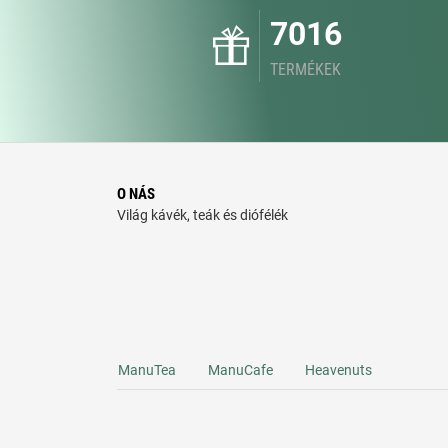
7016
TERMÉKEK
O NÁS
Világ kávék, teák és diófélék
ManuTea
ManuCafe
Heavenuts