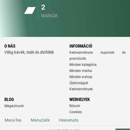
2
MÁRKÁK
O NÁS
INFORMÁCIÓ
Világ kávék, teák és diófélék
Kedvezményes kuponok és
promóciók
Minden kategória
Minden márka
Minden e-shop
Újdonságok
Kedvezmények
BLOG
WEBHELYEK
Magazinunk
Rólunk
Cookies
ManuTea
ManuCafe
Heavenuts