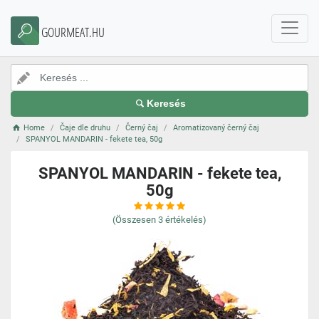
GOURMEAT.HU
Keresés
Home
Čaje dle druhu
Černý čaj
Aromatizovaný černý čaj
SPANYOL MANDARIN - fekete tea, 50g
SPANYOL MANDARIN - fekete tea,
50g
(Összesen
3
értékelés)