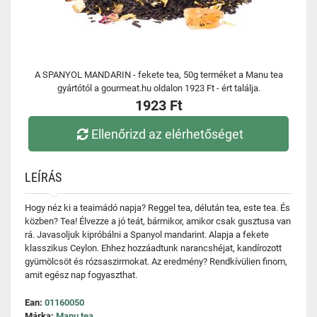
A SPANYOL MANDARIN - fekete tea, 50g terméket a Manu tea
gyártótól a gourmeat.hu oldalon 1923 Ft - ért találja.
1923 Ft
Ellenőrizd az elérhetőséget
LEÍRÁS
Hogy néz ki a teaimádó napja? Reggel tea, délután tea, este tea. És
közben? Tea! Élvezze a jó teát, bármikor, amikor csak gusztusa van
rá. Javasoljuk kipróbálni a Spanyol mandarint. Alapja a fekete
klasszikus Ceylon. Ehhez hozzáadtunk narancshéjat, kandírozott
gyümölcsöt és rózsaszirmokat. Az eredmény? Rendkívülien finom,
amit egész nap fogyaszthat.
Ean:
01160050
Márka:
Manu tea