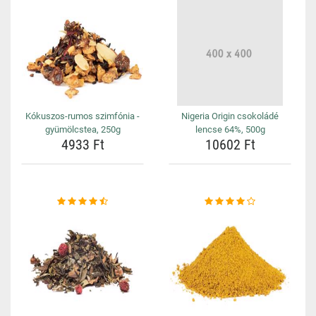
Kókuszos-rumos szimfónia -
Nigeria Origin csokoládé
gyümölcstea, 250g
lencse 64%, 500g
4933 Ft
10602 Ft