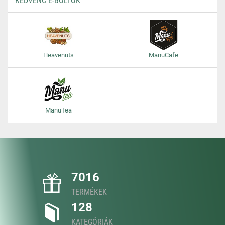
KEDVENC E-BOLTOK
Heavenuts
ManuCafe
ManuTea
7016
TERMÉKEK
128
KATEGÓRIÁK