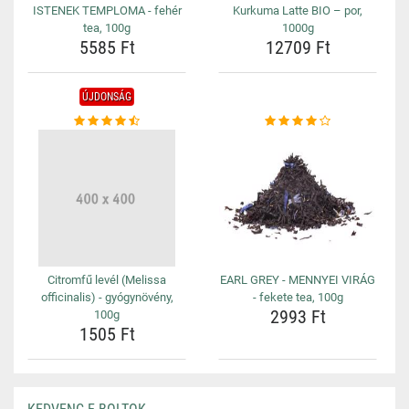
ISTENEK TEMPLOMA - fehér
Kurkuma Latte BIO – por,
tea, 100g
1000g
5585 Ft
12709 Ft
ÚJDONSÁG
Citromfű levél (Melissa
EARL GREY - MENNYEI VIRÁG
officinalis) - gyógynövény,
- fekete tea, 100g
2993 Ft
100g
1505 Ft