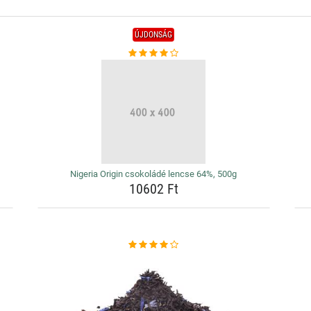
ÚJDONSÁG
Nigeria Origin csokoládé lencse 64%, 500g
10602 Ft