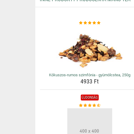
Kókuszos-rumos szimfónia - gyümölcstea, 250g
4933 Ft
ÚJDONSÁG