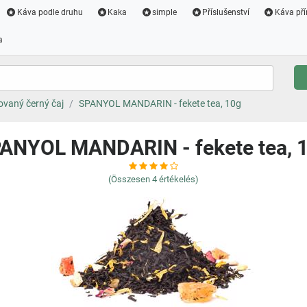
Káva podle druhu
Kaka
simple
Příslušenství
Káva pří
a
vaný černý čaj
SPANYOL MANDARIN - fekete tea, 10g
ANYOL MANDARIN - fekete tea, 
(Összesen
4
értékelés)