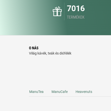
7016
TERMÉKEK
O NÁS
Világ kávék, teák és diófélék
ManuTea
ManuCafe
Heavenuts