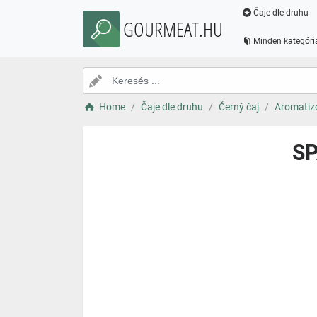
Čaje dle druhu
GOURMEAT.HU
Minden kategóri
Home
Čaje dle druhu
Černý čaj
Aromatizo
SP