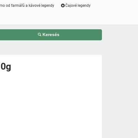
mo od farmářů a kávové legendy
Čajové legendy
Keresés
10g