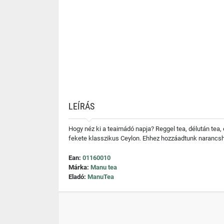
LEÍRÁS
Hogy néz ki a teaimádó napja? Reggel tea, délután tea, 
fekete klasszikus Ceylon. Ehhez hozzáadtunk narancsh
Ean:
01160010
Márka:
Manu tea
Eladó:
ManuTea