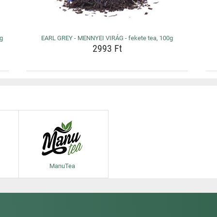
0g
EARL GREY - MENNYEI VIRÁG - fekete tea, 100g
2993 Ft
ManuTea