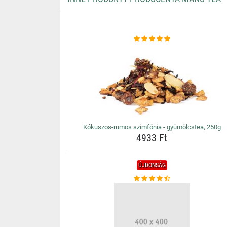
Kókuszos-rumos szimfónia - gyümölcstea, 250g
4933 Ft
ÚJDONSÁG