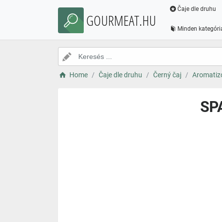
Čaje dle druhu
GOURMEAT.HU
Minden kategóri
Home
Čaje dle druhu
Černý čaj
Aromatizo
SP