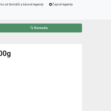
mo od farmářů a kávové legendy
Čajové legendy
Keresés
00g