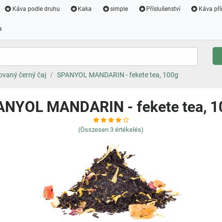
Káva podle druhu
Kaka
simple
Příslušenství
Káva pří
a
vaný černý čaj
SPANYOL MANDARIN - fekete tea, 100g
ANYOL MANDARIN - fekete tea, 1
(Összesen
3
értékelés)