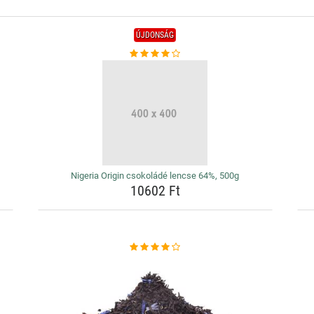
ÚJDONSÁG
Nigeria Origin csokoládé lencse 64%, 500g
10602 Ft