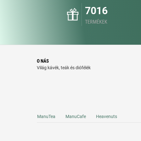
7016
TERMÉKEK
O NÁS
Világ kávék, teák és diófélék
ManuTea
ManuCafe
Heavenuts