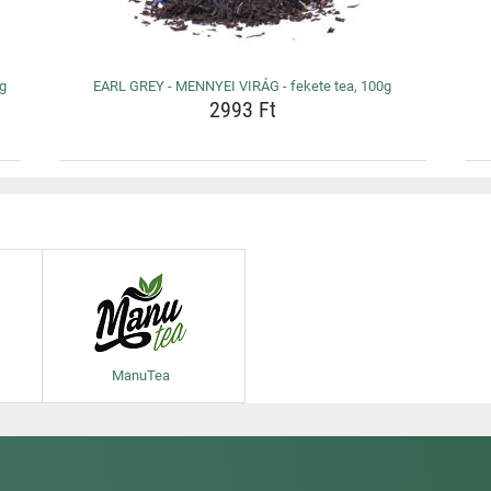
0g
EARL GREY - MENNYEI VIRÁG - fekete tea, 100g
2993 Ft
ManuTea