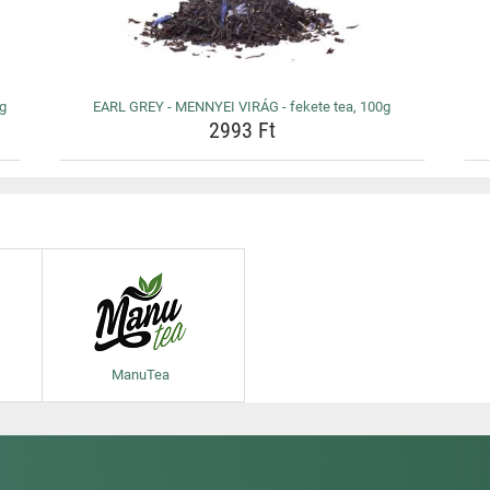
0g
EARL GREY - MENNYEI VIRÁG - fekete tea, 100g
2993 Ft
ManuTea