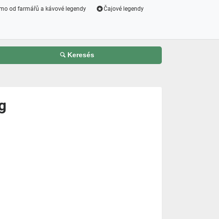
mo od farmářů a kávové legendy
Čajové legendy
Keresés
g