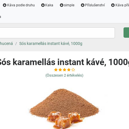
Káva podle druhu
Kaka
simple
Příslušenství
Káva pří
a
chucená
Sós karamellás instant kávé, 1000g
Sós karamellás instant kávé, 1000
(Összesen
2
értékelés)