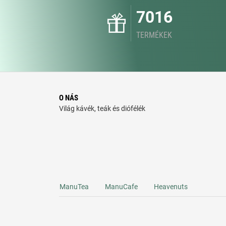
7016
TERMÉKEK
O NÁS
Világ kávék, teák és diófélék
ManuTea
ManuCafe
Heavenuts