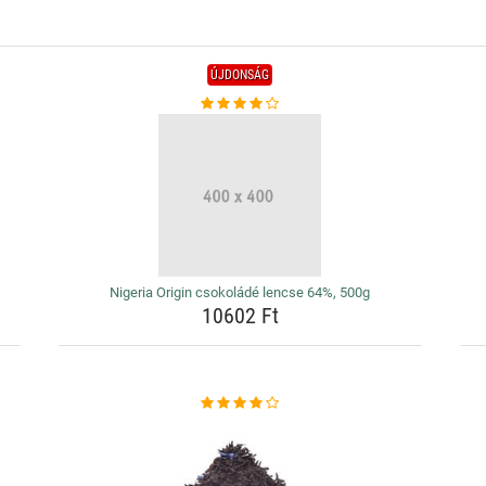
ÚJDONSÁG
Nigeria Origin csokoládé lencse 64%, 500g
10602 Ft