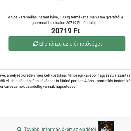
A Sós karamellás instant kávé, 1000g terméket a Manu tea gyártótól a
gourmeat.hu oldalon 20719 Ft - ért találja.
20719 Ft
Ellenőrizd az elérhetőséget
kávé, amelyet okvetlen meg kell kóstolnia. Minőségi kávéból, fagyasztva szárítás
lt el, de a délutáni film nézéshez is kitűnő partner. A Sós karamellás instant ká
ikói kávészemek csordultig vannak napsütéssel!
További információkért az eladótól