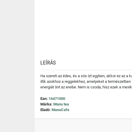
LEÍRÁS
Ha szereti az édes, és a sós ízt egyben, akkor ez az a 
illik azokhoz a reggelekhez, amelyeket a természetben tö
energiát önt az ereibe. Nem is csoda, hisz ezek a mex
Ean:
16471000
Márka:
Manu tea
Eladó:
ManuCafe