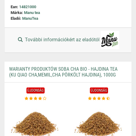
Ean:
14821000
Márka:
Manu tea
Eladó:
ManuTea
További információkért az eladótól
WARIANTY PRODUKTÓW SOBA CHA BIO - HAJDINA TEA
(KU QIAO CHA,MEMIL,CHA PÖRKÖLT HAJDINA), 1000G
ÚJDONSÁG
ÚJDONSÁG