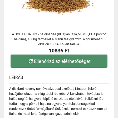
A SOBA CHA BIO - hajdina tea (KU Qiao CHa,MEMIL,CHa pörkölt
hajdina), 1000g terméket a Manu tea gyártótól a gourmeat.hu
oldalon 10836 Ft - ért találja.
10836 Ft
Ellenőrizd az elérhetőséget
LEÍRÁS
A diszkrét növény sok évszázaddal ezelőtt a Kínában fekvő
hazájából utazott a világ többi részébe. A konyhában továbbra is
hálás segítő, ha gyors, tápláló és ízletes ételt kíván felidézni. De
tudta, hogy a pörkölt hajdina ugyanolyan tulajdonságokkal
rendelkezik öntet formájában? Sok ázsiai nemzet esküszik erre az
italra, és most lehetősége van igazat adni nekik.