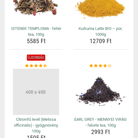
ISTENEK TEMPLOMA - fehér
Kurkuma Latte BIO – por,
tea, 100g
1000g
5585 Ft
12709 Ft
ÚJDONSÁG
Citromfű levél (Melissa
EARL GREY - MENNYEI VIRÁG
officinalis) - gyógynövény,
- fekete tea, 100g
2993 Ft
100g
1505 Ft