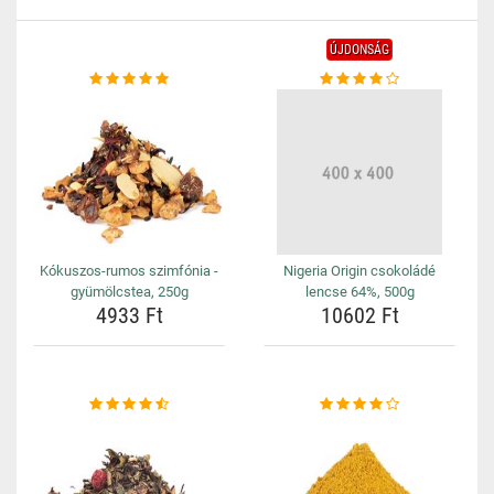
ÚJDONSÁG
Kókuszos-rumos szimfónia -
Nigeria Origin csokoládé
gyümölcstea, 250g
lencse 64%, 500g
4933 Ft
10602 Ft