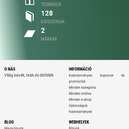
TERMÉKEK
128
KATEGÓRIÁK
2
MÁRKÁK
O NÁS
INFORMÁCIÓ
Világ kávék, teák és diófélék
Kedvezményes kuponok és
promóciók
Minden kategória
Minden márka
Minden e-shop
Újdonságok
Kedvezmények
BLOG
WEBHELYEK
Magazinunk
Rólunk