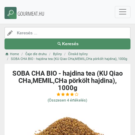
GOURMEAT.HU
Keresés
Home
Čaje dle druhu
Byliny
Čínské byliny
SOBA CHA BIO - hajdina tea (KU Qiao CHa,MEMIL,CHa pörkölt hajdina), 1000g
SOBA CHA BIO - hajdina tea (KU Qiao
CHa,MEMIL,CHa pörkölt hajdina),
1000g
(Összesen
4
értékelés)