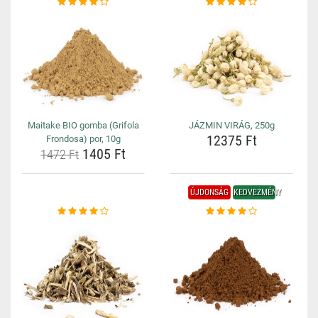
Maitake BIO gomba (Grifola
JÁZMIN VIRÁG, 250g
12375 Ft
Frondosa) por, 10g
1405 Ft
1472 Ft
ÚJDONSÁG
KEDVEZMÉNY