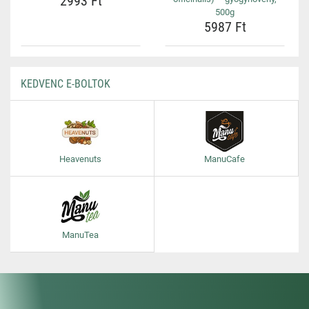
2993 Ft
500g
5987 Ft
KEDVENC E-BOLTOK
Heavenuts
ManuCafe
ManuTea