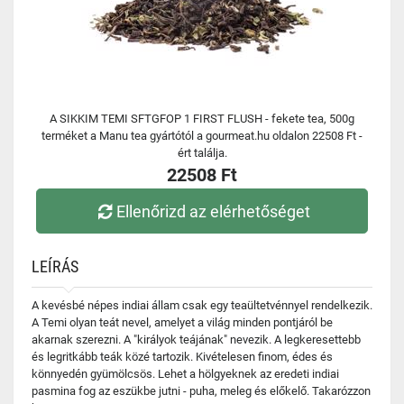
A SIKKIM TEMI SFTGFOP 1 FIRST FLUSH - fekete tea, 500g
terméket a Manu tea gyártótól a gourmeat.hu oldalon 22508 Ft -
ért találja.
22508 Ft
Ellenőrizd az elérhetőséget
LEÍRÁS
A kevésbé népes indiai állam csak egy teaültetvénnyel rendelkezik.
A Temi olyan teát nevel, amelyet a világ minden pontjáról be
akarnak szerezni. A "királyok teájának" nevezik. A legkeresettebb
és legritkább teák közé tartozik. Kivételesen finom, édes és
könnyedén gyümölcsös. Lehet a hölgyeknek az eredeti indiai
pasmina fog az eszükbe jutni - puha, meleg és előkelő. Takarózzon