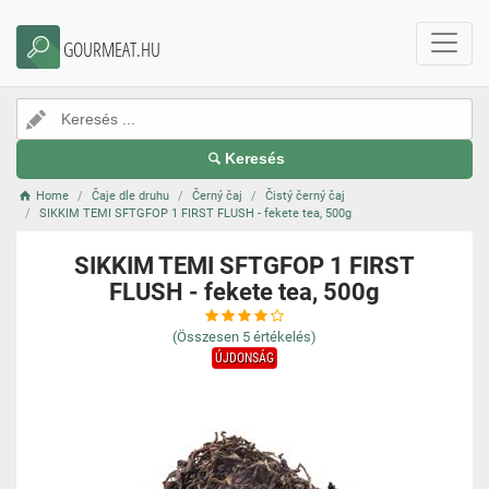
GOURMEAT.HU
Keresés
Home
Čaje dle druhu
Černý čaj
Čistý černý čaj
SIKKIM TEMI SFTGFOP 1 FIRST FLUSH - fekete tea, 500g
SIKKIM TEMI SFTGFOP 1 FIRST
FLUSH - fekete tea, 500g
(Összesen
5
értékelés)
ÚJDONSÁG