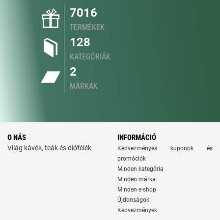
7016
TERMÉKEK
128
KATEGÓRIÁK
2
MÁRKÁK
O NÁS
INFORMÁCIÓ
Világ kávék, teák és diófélék
Kedvezményes kuponok és
promóciók
Minden kategória
Minden márka
Minden e-shop
Újdonságok
Kedvezmények