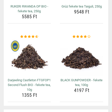
RUKERI RWANDA OP BIO -
Grúz fekete tea Taiguli, 250g
9548 Ft
fekete tea, 250g
5585 Ft
Darjeeling Castleton FTGFOP1
BLACK GUNPOWDER - fekete
Second Flush BIO - fekete tea,
tea, 100g
4197 Ft
10g
1355 Ft