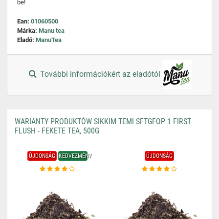
be!
Ean:
01060500
Márka:
Manu tea
Eladó:
ManuTea
További információkért az eladótól
WARIANTY PRODUKTÓW SIKKIM TEMI SFTGFOP 1 FIRST
FLUSH - FEKETE TEA, 500G
ÚJDONSÁG
KEDVEZMÉNY
ÚJDONSÁG