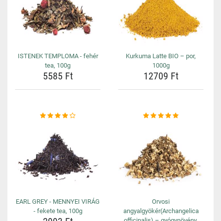
ISTENEK TEMPLOMA - fehér
Kurkuma Latte BIO – por,
tea, 100g
1000g
5585 Ft
12709 Ft
EARL GREY - MENNYEI VIRÁG
Orvosi
- fekete tea, 100g
angyalgyökér(Archangelica
officinalis) – gyógynövény,