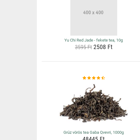
Yu Chi Red Jade - fekete tea, 10g
2508 Ft
3595 Ft
Grúz vörös tea Gaba Qvevri, 1000g
48445 Ft