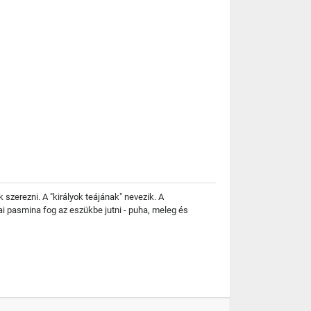
 szerezni. A "királyok teájának" nevezik. A
ai pasmina fog az eszükbe jutni - puha, meleg és