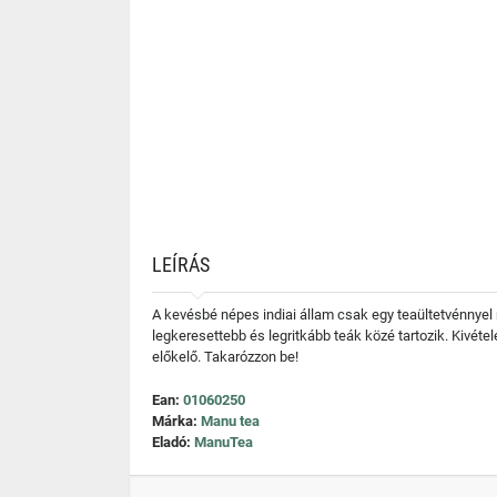
LEÍRÁS
A kevésbé népes indiai állam csak egy teaültetvénnyel r
legkeresettebb és legritkább teák közé tartozik. Kivét
előkelő. Takarózzon be!
Ean:
01060250
Márka:
Manu tea
Eladó:
ManuTea