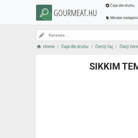
Čaje dle druhu
GOURMEAT.HU
Minden kategóri
Home
Čaje dle druhu
Černý čaj
Čistý čern
SIKKIM TEM