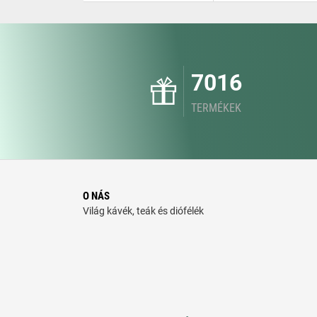
7016
TERMÉKEK
O NÁS
Világ kávék, teák és diófélék