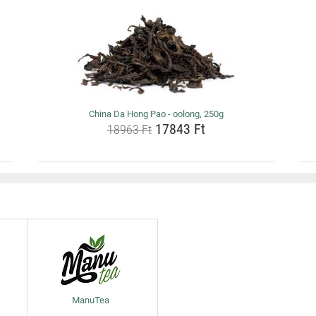
China Da Hong Pao - oolong, 250g
17843 Ft
18963 Ft
ManuTea