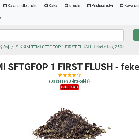
Káva podle druhu
Kaka
simple
Příslušenství
Káva pří
a
ý čaj
SIKKIM TEMI SFTGFOP 1 FIRST FLUSH - fekete tea, 250g
I SFTGFOP 1 FIRST FLUSH - feket
(Összesen
3
értékelés)
ÚJDONSÁG