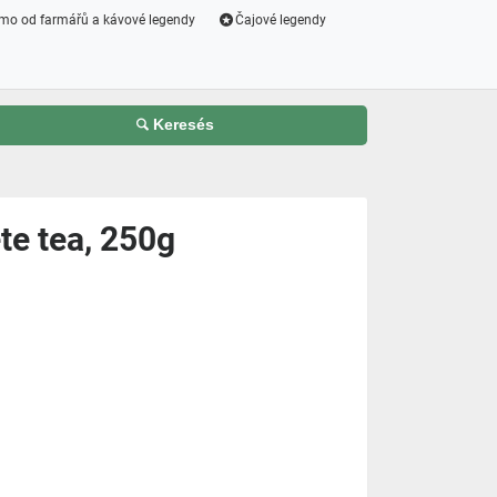
mo od farmářů a kávové legendy
Čajové legendy
Keresés
e tea, 250g