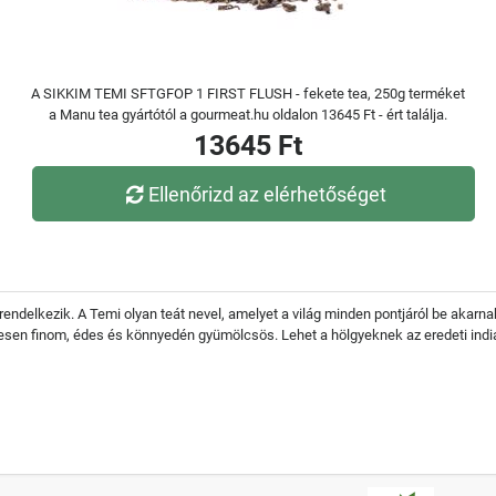
A SIKKIM TEMI SFTGFOP 1 FIRST FLUSH - fekete tea, 250g terméket
a Manu tea gyártótól a gourmeat.hu oldalon 13645 Ft - ért találja.
13645 Ft
Ellenőrizd az elérhetőséget
endelkezik. A Temi olyan teát nevel, amelyet a világ minden pontjáról be akarnak
elesen finom, édes és könnyedén gyümölcsös. Lehet a hölgyeknek az eredeti indi