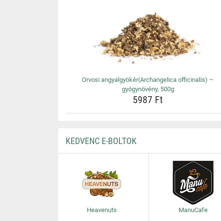
Orvosi angyalgyökér(Archangelica officinalis) –
gyógynövény, 500g
5987 Ft
KEDVENC E-BOLTOK
Heavenuts
ManuCafe