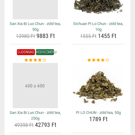
San Xia Bi Luo Chun - zöld tea,
Sichuan Pi Lo Chun - zöld tea,
50g
10g
9883 Ft
1455 Ft
13980 Ft
1555 Ft
ÚJDONSÁG
KEDVEZMÉNY
San Xia Bi Luo Chun - zöld tea,
PI LO CHUN - zöld tea, 50g
1789 Ft
250g
42793 Ft
49398 Ft