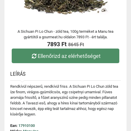
A Sichuan Pi Lo Chun - zöld tea, 100g terméket a Manu tea
gyártótól a gourmeat.hu oldalon 7893 Ft - ért találja.
7893 Ft
8645 Ft
Ellenőrizd az elérhetőséget
LEÍRÁS
Rendkívül népszerű, rendkívül friss. A Sichuan Pi Lo Chun zöld tea
íze finom, virágos-gyümölcsös, egy csipetnyi umamival. Füves
aromája frissítő, a főzet aranyszínű színe pedig minden pillanatot
feldob. A Tavaszi eső, ahogy a híres kínai tartományból származó
kincset nevezik, épp elég teát tartalmaz ahhoz, hogy egész nap
kísérője legyen.
Ean:
17910100