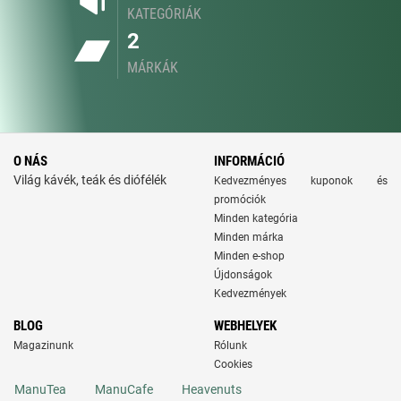
KATEGÓRIÁK
2
MÁRKÁK
O NÁS
INFORMÁCIÓ
Világ kávék, teák és diófélék
Kedvezményes kuponok és
promóciók
Minden kategória
Minden márka
Minden e-shop
Újdonságok
Kedvezmények
BLOG
WEBHELYEK
Magazinunk
Rólunk
Cookies
ManuTea
ManuCafe
Heavenuts