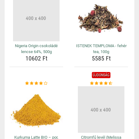
Nigeria Origin csokoládé
ISTENEK TEMPLOMA - fehér
lencse 64%, 500g
tea, 100g
10602 Ft
5585 Ft
ÚJDONSÁG
Kurkuma Latte BIO – por,
Citromfű levél (Melissa