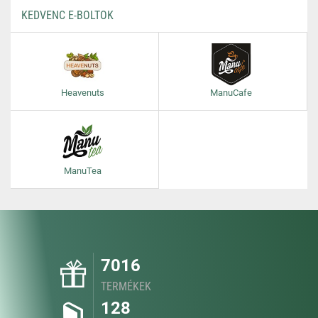
KEDVENC E-BOLTOK
Heavenuts
ManuCafe
ManuTea
7016
TERMÉKEK
128