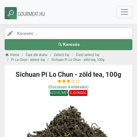
GOURMEAT.HU
Keresés
Home
Čaje dle druhu
Zelený čaj
Čistý zelený čaj
Pi Lo Chun - zelený čaj
Sichuan Pi Lo Chun - zöld tea, 100g
Sichuan Pi Lo Chun - zöld tea, 100g
(Összesen
4
értékelés)
KEDVEZMÉNY
ÚJDONSÁG