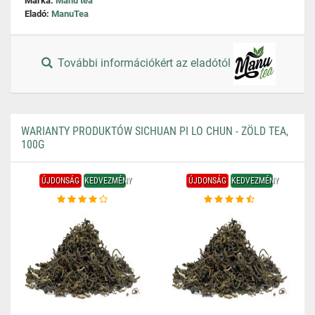
Márka:
Manu tea
Eladó:
ManuTea
További információkért az eladótól
WARIANTY PRODUKTÓW SICHUAN PI LO CHUN - ZÖLD TEA,
100G
ÚJDONSÁG
KEDVEZMÉNY
ÚJDONSÁG
KEDVEZMÉNY