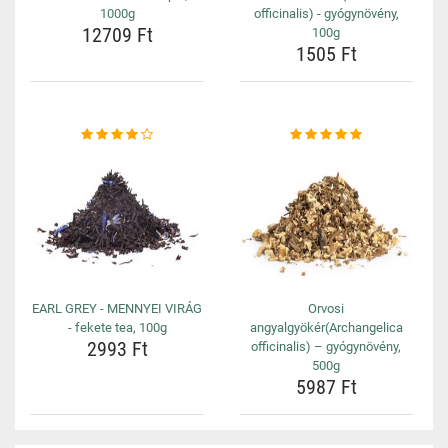
1000g
officinalis) - gyógynövény,
12709 Ft
100g
1505 Ft
EARL GREY - MENNYEI VIRÁG
Orvosi
- fekete tea, 100g
angyalgyökér(Archangelica
2993 Ft
officinalis) – gyógynövény,
500g
5987 Ft