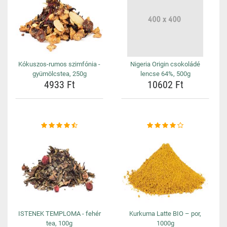
Kókuszos-rumos szimfónia -
Nigeria Origin csokoládé
gyümölcstea, 250g
lencse 64%, 500g
4933 Ft
10602 Ft
ISTENEK TEMPLOMA - fehér
Kurkuma Latte BIO – por,
tea, 100g
1000g