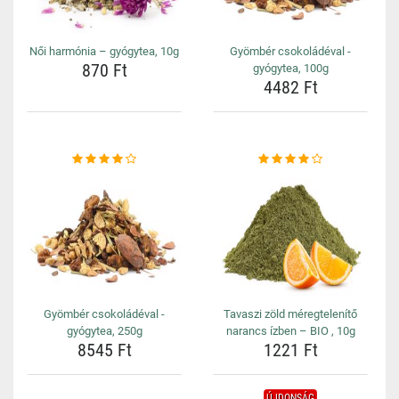
Női harmónia – gyógytea, 10g
Gyömbér csokoládéval -
870 Ft
gyógytea, 100g
4482 Ft
Gyömbér csokoládéval -
Tavaszi zöld méregtelenítő
gyógytea, 250g
narancs ízben – BIO , 10g
8545 Ft
1221 Ft
ÚJDONSÁG