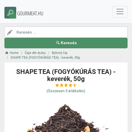
GOURMEAT.HU
Keresés
Home
Čaje dle druhu
Bylinný čaj
SHAPE TEA (FOGYÓKÚRÁS TEA) - keverék, 50g
SHAPE TEA (FOGYÓKÚRÁS TEA) -
keverék, 50g
(Összesen
5
értékelés)