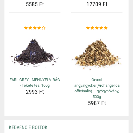
5585 Ft
12709 Ft
EARL GREY - MENNYEI VIRÁG
Orvosi
- fekete tea, 100g
angyalgyökér(Archangelica
2993 Ft
officinalis) – gyógynövény,
500g
5987 Ft
KEDVENC E-BOLTOK