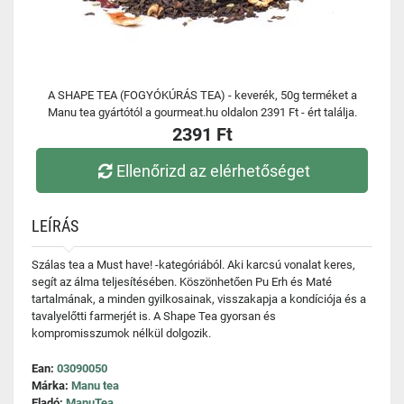
A SHAPE TEA (FOGYÓKÚRÁS TEA) - keverék, 50g terméket a
Manu tea gyártótól a gourmeat.hu oldalon 2391 Ft - ért találja.
2391 Ft
Ellenőrizd az elérhetőséget
LEÍRÁS
Szálas tea a Must have! -kategóriából. Aki karcsú vonalat keres,
segít az álma teljesítésében. Köszönhetően Pu Erh és Maté
tartalmának, a minden gyilkosainak, visszakapja a kondíciója és a
tavalyelőtti farmerjét is. A Shape Tea gyorsan és
kompromisszumok nélkül dolgozik.
Ean:
03090050
Márka:
Manu tea
Eladó:
ManuTea