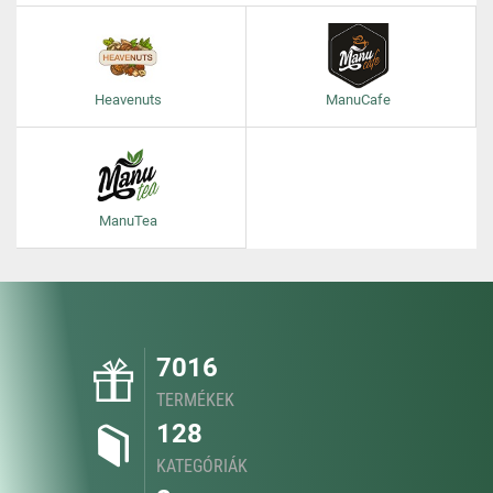
Heavenuts
ManuCafe
ManuTea
7016
TERMÉKEK
128
KATEGÓRIÁK