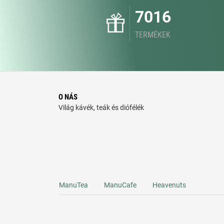
7016
TERMÉKEK
O NÁS
Világ kávék, teák és diófélék
ManuTea
ManuCafe
Heavenuts