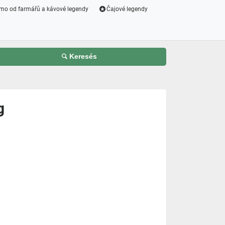
mo od farmářů a kávové legendy
Čajové legendy
Keresés
g