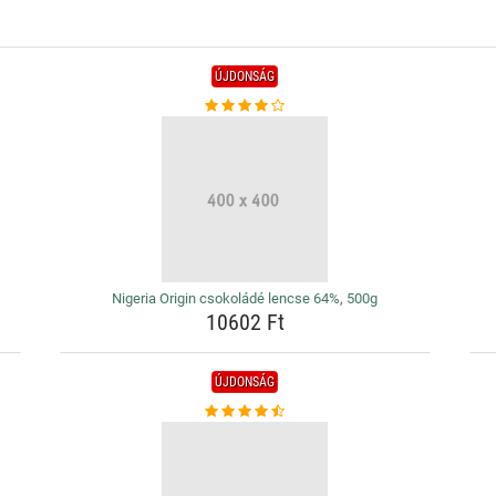
ÚJDONSÁG
Nigeria Origin csokoládé lencse 64%, 500g
10602 Ft
ÚJDONSÁG