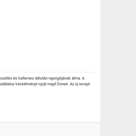
eszélés és kellemes délután rajongójának álma. A
sodálatos kávéélményt nyújt majd Önnek. Az új recept