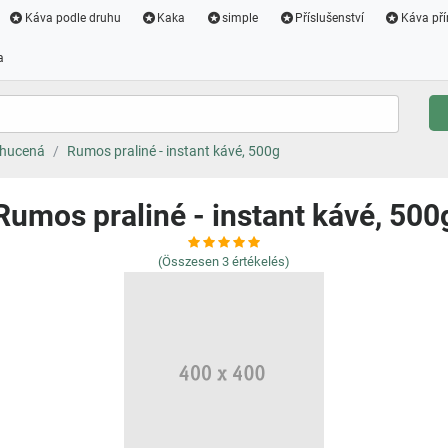
Káva podle druhu
Kaka
simple
Příslušenství
Káva pří
a
chucená
Rumos praliné - instant kávé, 500g
Rumos praliné - instant kávé, 500
(Összesen
3
értékelés)