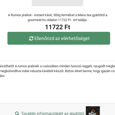
A Rumos praliné - instant kávé, 500g terméket a Manu tea gyártótól a
gourmeat.hu oldalon 11722 Ft - ért találja.
11722 Ft
Ellenőrizd az elérhetőséget
készíthető! A rumos pralinék a csészében minden hosszú reggeli, nyugodt megb
 megbolondítva indiai robusta kávéból készül. Biztos lehet benne, hogy igazán c
lni.
További információkért az eladótól