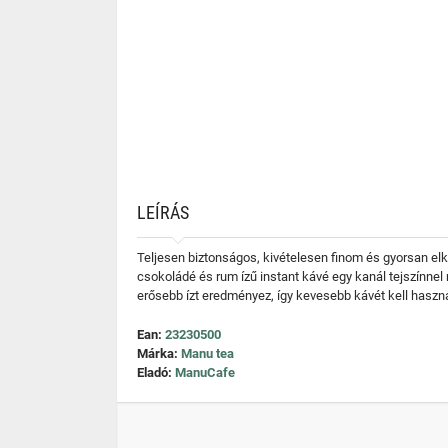
LEÍRÁS
Teljesen biztonságos, kivételesen finom és gyorsan el
csokoládé és rum ízű instant kávé egy kanál tejszínnel
erősebb ízt eredményez, így kevesebb kávét kell haszná
Ean:
23230500
Márka:
Manu tea
Eladó:
ManuCafe