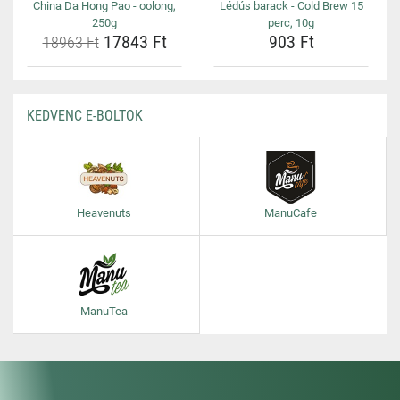
China Da Hong Pao - oolong,
Lédús barack - Cold Brew 15
250g
perc, 10g
17843 Ft
903 Ft
18963 Ft
KEDVENC E-BOLTOK
Heavenuts
ManuCafe
ManuTea