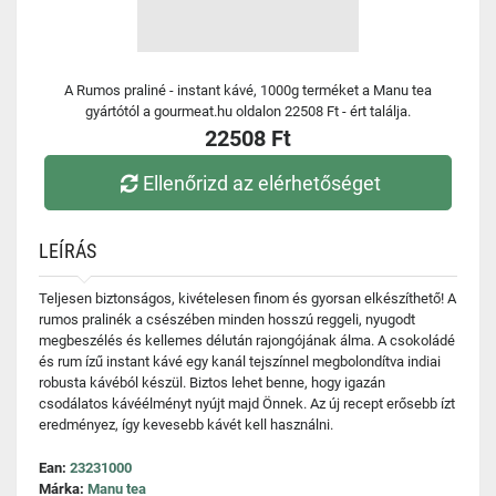
A Rumos praliné - instant kávé, 1000g terméket a Manu tea
gyártótól a gourmeat.hu oldalon 22508 Ft - ért találja.
22508 Ft
Ellenőrizd az elérhetőséget
LEÍRÁS
Teljesen biztonságos, kivételesen finom és gyorsan elkészíthető! A
rumos pralinék a csészében minden hosszú reggeli, nyugodt
megbeszélés és kellemes délután rajongójának álma. A csokoládé
és rum ízű instant kávé egy kanál tejszínnel megbolondítva indiai
robusta kávéból készül. Biztos lehet benne, hogy igazán
csodálatos kávéélményt nyújt majd Önnek. Az új recept erősebb ízt
eredményez, így kevesebb kávét kell használni.
Ean:
23231000
Márka:
Manu tea