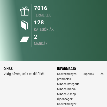
7016
TERMÉKEK
128
KATEGÓRIÁK
2
MÁRKÁK
O NÁS
INFORMÁCIÓ
Világ kávék, teák és diófélék
Kedvezményes kuponok és
promóciók
Minden kategória
Minden márka
Minden e-shop
Újdonságok
Kedvezmények