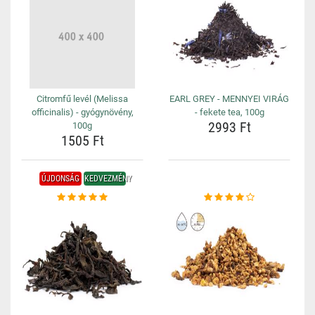
Citromfű levél (Melissa
EARL GREY - MENNYEI VIRÁG
officinalis) - gyógynövény,
- fekete tea, 100g
2993 Ft
100g
1505 Ft
ÚJDONSÁG
KEDVEZMÉNY