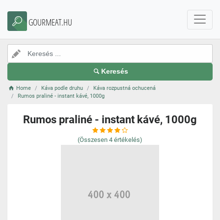
GOURMEAT.HU
Keresés
Home
Káva podle druhu
Káva rozpustná ochucená
Rumos praliné - instant kávé, 1000g
Rumos praliné - instant kávé, 1000g
(Összesen
4
értékelés)