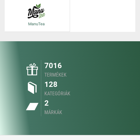
ManuTea
7016
TERMÉKEK
128
KATEGÓRIÁK
2
MÁRKÁK