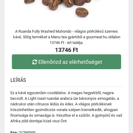
A Ruanda Fully Washed Muhondo - világos pörkölésű szemes
kávé, 500g terméket a Manu tea gyártótól a gourmeat.hu oldalon
13746 Ft - ért találja.
13746 Ft
Ellenőrizd az elérhetőséget
LEÍRÁS
Ez a kávé egyszerűen csodálatos. A magas hegyekből, nagyra
becsült. A Light roast ruandai arabica íze bársonyos simogatás, a
nádcukor után citrusos lédús és édes. A világos pörkölésnek
köszönhetően gyümölcsös vonala szépen kiemelkedik, ahogyan
finomsága és simasága is. Készítse el a szűrőn. A gyönyörű és vad
Afrika zöld dombjai közé viszi Önt.
Ean:
21790500