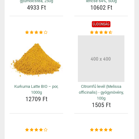
gyümölcstea, 250g
lencse 64%, 500g
4933 Ft
10602 Ft
ÚJDONSÁG
Kurkuma Latte BIO – por,
Citromfű levél (Melissa
1000g
officinalis) - gyógynövény,
12709 Ft
100g
1505 Ft