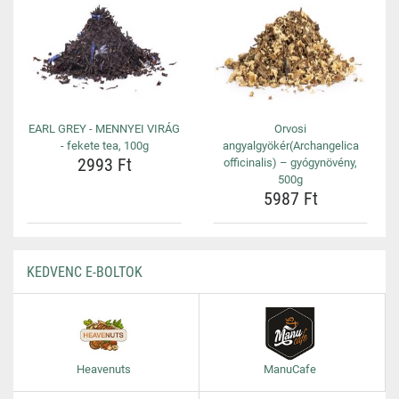
EARL GREY - MENNYEI VIRÁG
Orvosi
- fekete tea, 100g
angyalgyökér(Archangelica
2993 Ft
officinalis) – gyógynövény,
500g
5987 Ft
KEDVENC E-BOLTOK
Heavenuts
ManuCafe