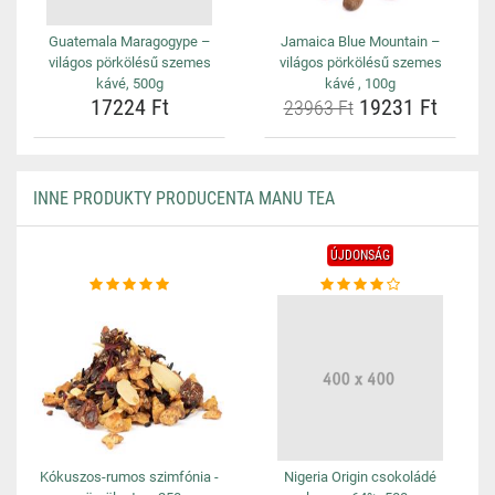
Guatemala Maragogype –
Jamaica Blue Mountain –
világos pörkölésű szemes
világos pörkölésű szemes
kávé, 500g
kávé , 100g
17224 Ft
19231 Ft
23963 Ft
INNE PRODUKTY PRODUCENTA MANU TEA
ÚJDONSÁG
Kókuszos-rumos szimfónia -
Nigeria Origin csokoládé