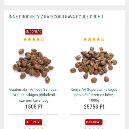
INNE PRODUKTY Z KATEGORII KÁVA PODLE DRUHU
ÚJDONSÁG
Guatemala - Antiqua San Juan
Kenya AA Superstar - világos
SCR90 - világos pörkölésű
pörkölésű szemes kávé,
szemes kávé, 50g
1000g
1505 Ft
25753 Ft
ÚJDONSÁG
ÚJDONSÁG