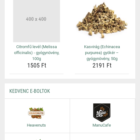
Citromfű levél (Melissa
Kasvirág (Echinacea
officinalis) - gyógynövény,
purpurea) gyökér –
100g
gyógynövény, 50g
1505 Ft
2191 Ft
KEDVENC E-BOLTOK
Heavenuts
ManuCafe