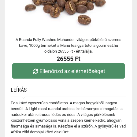
A Ruanda Fully Washed Muhondo - világos pörkölésű szemes
kávé, 1000g terméket a Manu tea gyártótól a gourmeat.hu
oldalon 26555 Ft - ért találja.
26555 Ft
Ellenőrizd az elérhetőséget
LEÍRÁS
Ez a kávé egyszerűen csodálatos. A magas hegyekből, nagyra
becsült. A Light roast ruandai arabica íze bársonyos simogatás, a
nádcukor után citrusos lédús és édes. A világos pörkölésnek
köszönhetően gyümölcsös vonala szépen kiemelkedik, ahogyan
finomsága és simasága is. Készítse el a szűrőn. A gyönyörű és vad
Afrika zöld dombjai közé viszi Önt.