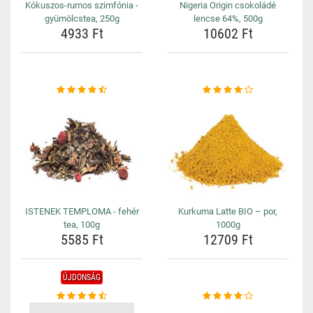
Kókuszos-rumos szimfónia -
Nigeria Origin csokoládé
gyümölcstea, 250g
lencse 64%, 500g
4933 Ft
10602 Ft
ISTENEK TEMPLOMA - fehér
Kurkuma Latte BIO – por,
tea, 100g
1000g
5585 Ft
12709 Ft
ÚJDONSÁG