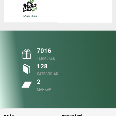
ManuTea
7016
TERMÉKEK
128
KATEGÓRIÁK
2
MÁRKÁK