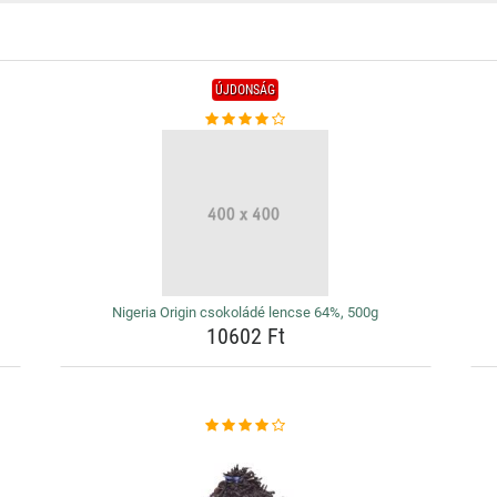
ÚJDONSÁG
Nigeria Origin csokoládé lencse 64%, 500g
10602 Ft