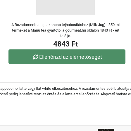
A Rozsdamentes tejeskancsó tejhabosításhoz (Milk Jug) - 350 ml
terméket a Manu tea gyártótól a gourmeat.hu oldalon 4843 Ft - ért
találja.
4843 Ft
Ellenőrizd az elérhetőséget
ppuccino, latte vagy flat white elkészítéséhez. A rozsdamentes acél biztosítja 
yócső pedig lehetővé teszi az öntés és a latte art ellenőrzését. Alapvető barist