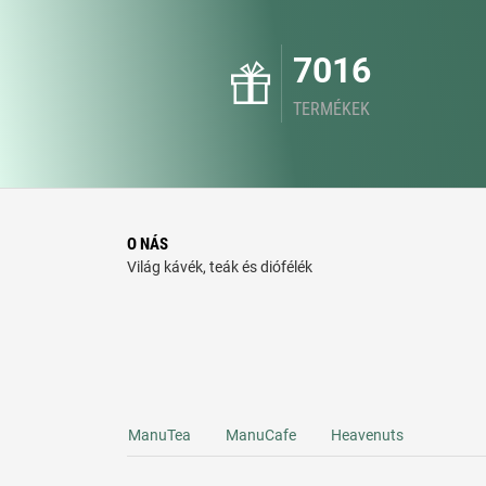
7016
TERMÉKEK
O NÁS
Világ kávék, teák és diófélék
ManuTea
ManuCafe
Heavenuts