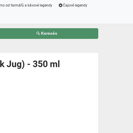
mo od farmářů a kávové legendy
Čajové legendy
Keresés
k Jug) - 350 ml