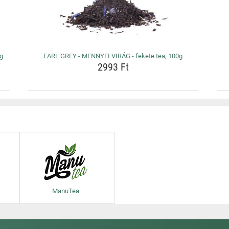
0g
EARL GREY - MENNYEI VIRÁG - fekete tea, 100g
2993 Ft
ManuTea