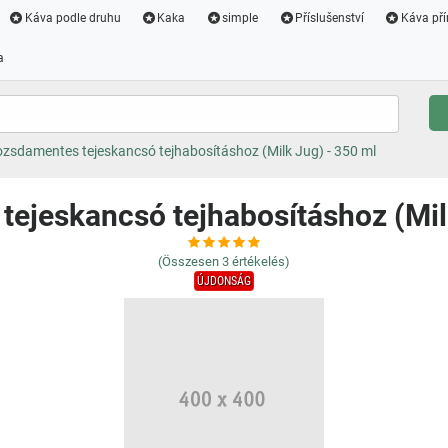
Káva podle druhu
Kaka
simple
Příslušenství
Káva pří
a
zsdamentes tejeskancsó tejhabosításhoz (Milk Jug) - 350 ml
ejeskancsó tejhabosításhoz (Mil
(Összesen
3
értékelés)
ÚJDONSÁG