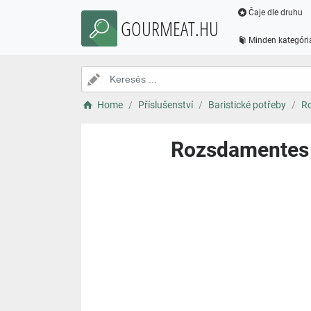
Čaje dle druhu
GOURMEAT.HU
Minden kategóri
Home
Příslušenství
Baristické potřeby
Ro
Rozsdamentes t