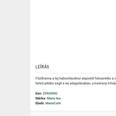
LEÍRÁS
Főzőkanna a tej habosításához alapvető felszerelés a ca
belső jelölés segít a tej adagolásában, a keskeny kifol
Ean:
25920000
Márka:
Manu tea
Eladó:
ManuCafe