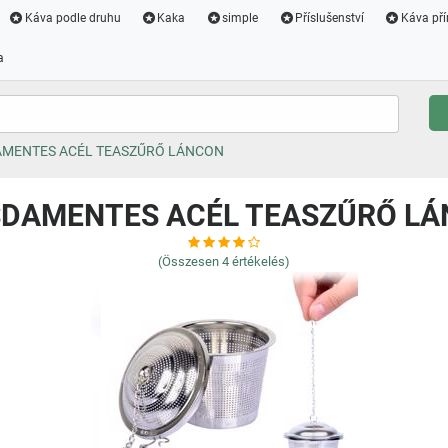
Káva podle druhu
Kaka
simple
Příslušenství
Káva pří
a
MENTES ACÉL TEASZŰRŐ LÁNCON
DAMENTES ACÉL TEASZŰRŐ L
(Összesen
4
értékelés)