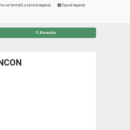
mo od farmářů a kávové legendy
Čajové legendy
Keresés
ÁNCON