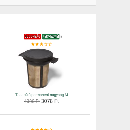
ÚJDONSÁG
KEDVEZMÉNY
Teaszűrő permanent nagyság M
3078 Ft
4380 Ft