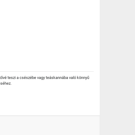
hetővé teszi a csészébe vagy teáskannába való könnyű
éséhez.