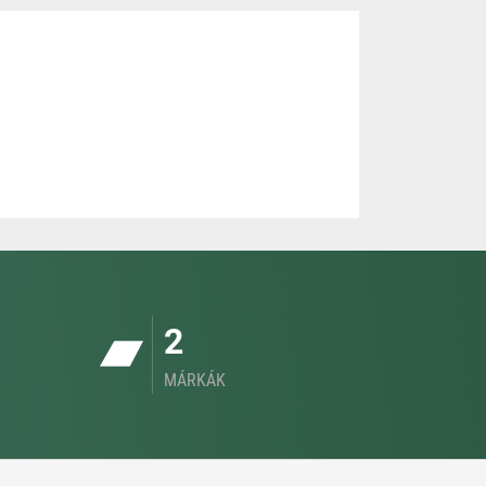
2
MÁRKÁK