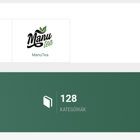
ManuTea
128
KATEGÓRIÁK