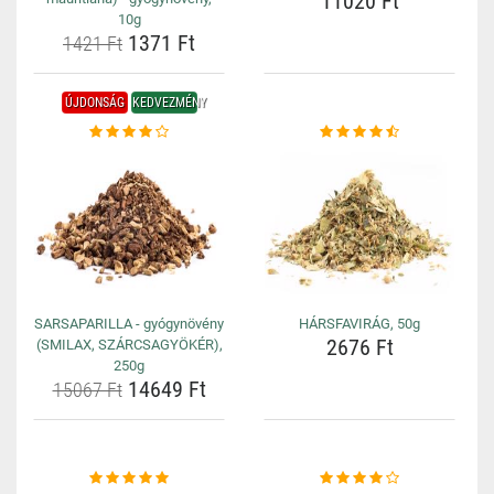
11020 Ft
10g
1371 Ft
1421 Ft
ÚJDONSÁG
KEDVEZMÉNY
SARSAPARILLA - gyógynövény
HÁRSFAVIRÁG, 50g
2676 Ft
(SMILAX, SZÁRCSAGYÖKÉR),
250g
14649 Ft
15067 Ft