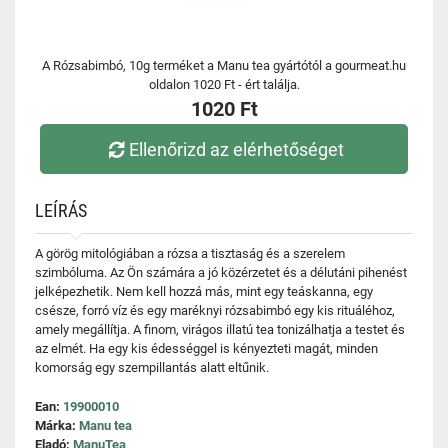
A Rózsabimbó, 10g terméket a Manu tea gyártótól a gourmeat.hu
oldalon 1020 Ft - ért találja.
1020 Ft
Ellenőrizd az elérhetőséget
LEÍRÁS
A görög mitológiában a rózsa a tisztaság és a szerelem
szimbóluma. Az Ön számára a jó közérzetet és a délutáni pihenést
jelképezhetik. Nem kell hozzá más, mint egy teáskanna, egy
csésze, forró víz és egy maréknyi rózsabimbó egy kis rituáléhoz,
amely megállítja. A finom, virágos illatú tea tonizálhatja a testet és
az elmét. Ha egy kis édességgel is kényezteti magát, minden
komorság egy szempillantás alatt eltűnik.
Ean:
19900010
Márka:
Manu tea
Eladó:
ManuTea