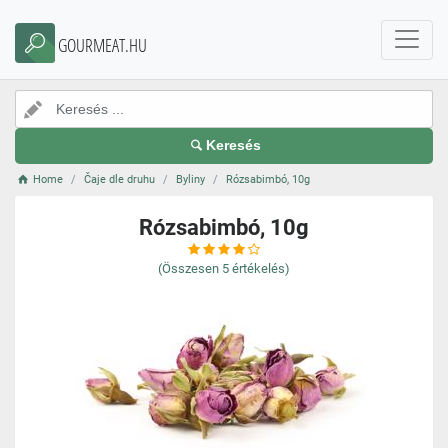
GOURMEAT.HU
Keresés
Home
Čaje dle druhu
Byliny
Rózsabimbó, 10g
Rózsabimbó, 10g
(Összesen
5
értékelés)