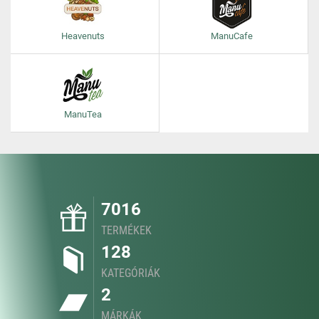
Heavenuts
ManuCafe
ManuTea
7016
TERMÉKEK
128
KATEGÓRIÁK
2
MÁRKÁK