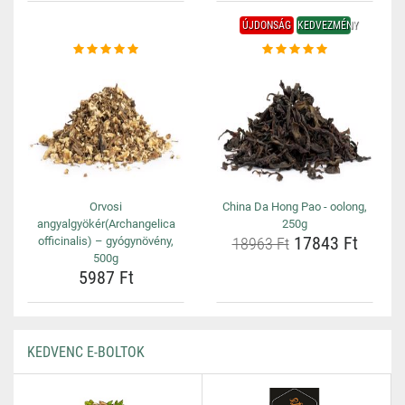
ÚJDONSÁG
KEDVEZMÉNY
Orvosi
China Da Hong Pao - oolong,
angyalgyökér(Archangelica
250g
17843 Ft
officinalis) – gyógynövény,
18963 Ft
500g
5987 Ft
KEDVENC E-BOLTOK