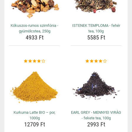
Kókuszos-rumos szimfónia -
ISTENEK TEMPLOMA - fehér
gyümölcstea, 250g
tea, 100g
4933 Ft
5585 Ft
Kurkuma Latte BIO – por,
EARL GREY - MENNYEI VIRÁG
1000g
- fekete tea, 100g
12709 Ft
2993 Ft