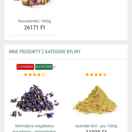
Rózsabimbó, 1000g
26171 Ft
INNE PRODUKTY Z KATEGORII BYLINY
ÚJDONSÁG
KEDVEZMÉNY
Mórmályva virág(Malva
Gyömbér BIO - por, 1000g
mauritiana) - gyógynövény,