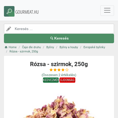
GOURMEAT.HU
Keresés
Home
Čaje dle druhu
Byliny
Byliny a houby
Evropské bylinky
Rózsa - szirmok, 250g
Rózsa - szirmok, 250g
(Összesen
2
értékelés)
KEDVEZMÉNY
ÚJDONSÁG