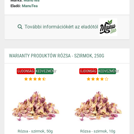
Márka:
Manu tea
Eladó:
ManuTea
További információkért az eladótól
WARIANTY PRODUKTÓW RÓZSA - SZIRMOK, 250G
ÚJDONSÁG
KEDVEZMÉNY
ÚJDONSÁG
KEDVEZMÉNY
Rózsa - szirmok, 50g
Rózsa - szirmok, 10g