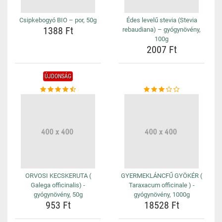
Csipkebogyó BIO – por, 50g
Édes levelű stevia (Stevia
1388 Ft
rebaudiana) – gyógynövény,
100g
2007 Ft
ÚJDONSÁG
ORVOSI KECSKERUTA (
GYERMEKLÁNCFŰ GYÖKÉR (
Galega officinalis) -
Taraxacum officinale ) -
gyógynövény, 50g
gyógynövény, 1000g
953 Ft
18528 Ft