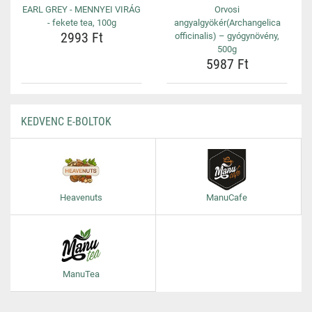
EARL GREY - MENNYEI VIRÁG
Orvosi
- fekete tea, 100g
angyalgyökér(Archangelica
2993 Ft
officinalis) – gyógynövény,
500g
5987 Ft
KEDVENC E-BOLTOK
Heavenuts
ManuCafe
ManuTea