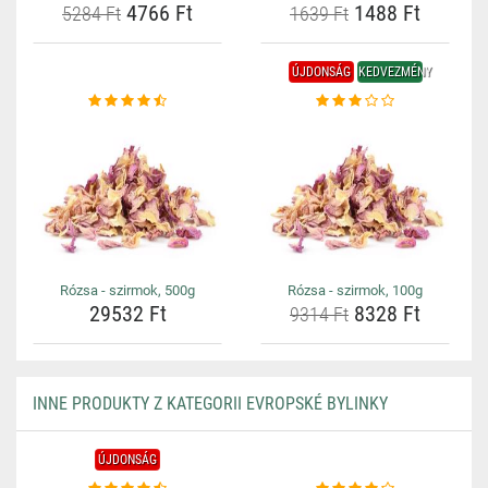
4766 Ft
1488 Ft
5284 Ft
1639 Ft
ÚJDONSÁG
KEDVEZMÉNY
Rózsa - szirmok, 500g
Rózsa - szirmok, 100g
29532 Ft
8328 Ft
9314 Ft
INNE PRODUKTY Z KATEGORII EVROPSKÉ BYLINKY
ÚJDONSÁG