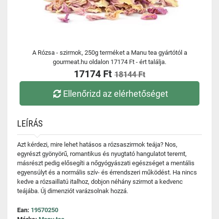
A Rózsa - szirmok, 250g terméket a Manu tea gyártótól a
gourmeat.hu oldalon 17174 Ft - ért találja.
17174 Ft
18144 Ft
Ellenőrizd az elérhetőséget
LEÍRÁS
Azt kérdezi, mire lehet hatásos a rózsaszirmok teája? Nos,
egyrészt gyönyörű, romantikus és nyugtató hangulatot teremt,
másrészt pedig elősegíti a nőgyógyászati egészséget a mentális
egyensúlyt és a normális szív- és érrendszeri működést. Ha nincs
kedve a rózsaillatú italhoz, dobjon néhány szirmot a kedvenc
teájába. Új dimenziót varázsolnak hozzá.
Ean:
19570250