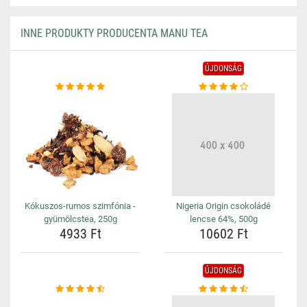
INNE PRODUKTY PRODUCENTA MANU TEA
ÚJDONSÁG
Kókuszos-rumos szimfónia -
Nigeria Origin csokoládé
gyümölcstea, 250g
lencse 64%, 500g
4933 Ft
10602 Ft
ÚJDONSÁG