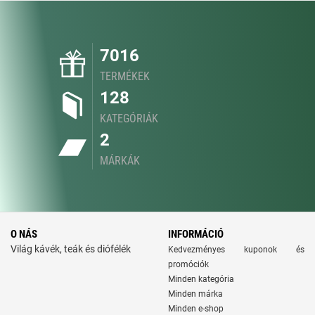
7016
TERMÉKEK
128
KATEGÓRIÁK
2
MÁRKÁK
O NÁS
INFORMÁCIÓ
Világ kávék, teák és diófélék
Kedvezményes kuponok és
promóciók
Minden kategória
Minden márka
Minden e-shop