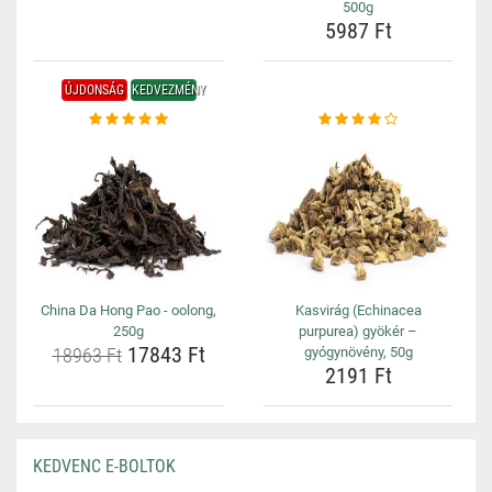
500g
5987 Ft
ÚJDONSÁG
KEDVEZMÉNY
China Da Hong Pao - oolong,
Kasvirág (Echinacea
250g
purpurea) gyökér –
17843 Ft
18963 Ft
gyógynövény, 50g
2191 Ft
KEDVENC E-BOLTOK