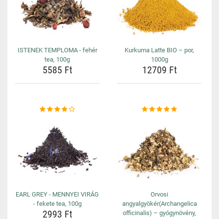
ISTENEK TEMPLOMA - fehér
Kurkuma Latte BIO – por,
tea, 100g
1000g
5585 Ft
12709 Ft
EARL GREY - MENNYEI VIRÁG
Orvosi
- fekete tea, 100g
angyalgyökér(Archangelica
2993 Ft
officinalis) – gyógynövény,