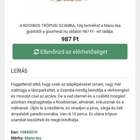
A ROOIBOS TRÓPUSI SZAMBA, 10g terméket a Manu tea
gyártótól a gourmeat.hu oldalon 987 Ft - ért találja.
987 Ft
Ellenőrizd az elérhetőséget
LEÍRÁS
Függetlenül attól, hogy csak az alaplépéseket ismeri, vagy már
szétrúgja a táncparkettet, a Szamba mindig beindítja a vérkeringést
és mosolyt csal az arcára. De a vad ütemet és a csábító mozgást
azonban meghagyhatja a Rooibosnak, almának, kókusznak és a
málnának. Üljön le a nézőtérre, és olvadjon a piros, sárga és kék
árnyalatok paradicsomába. Van rá 10 perce. Ez utána trópusi
szambát leszűrheti és megkóstolhatja.
Ean:
10840010
Márka:
Manu tea