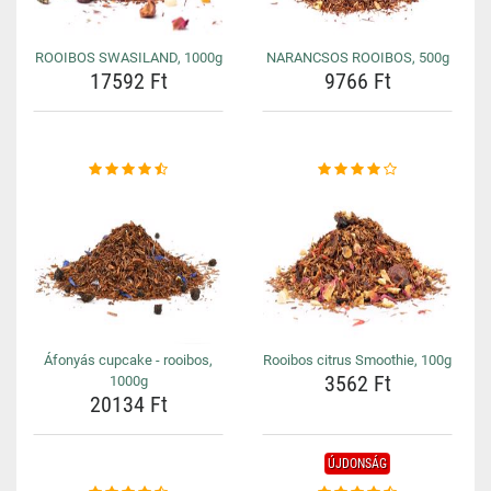
ROOIBOS SWASILAND, 1000g
NARANCSOS ROOIBOS, 500g
17592 Ft
9766 Ft
Áfonyás cupcake - rooibos,
Rooibos citrus Smoothie, 100g
3562 Ft
1000g
20134 Ft
ÚJDONSÁG