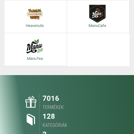
Heavenuts
ManuCafe
ManuTea
7016
TERMÉKEK
128
KATEGÓRIÁK