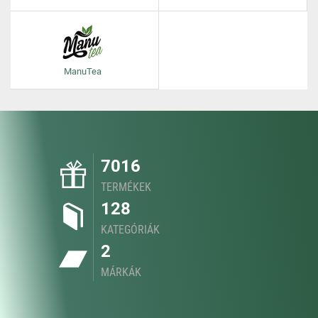
ManuTea
7016
TERMÉKEK
128
KATEGÓRIÁK
2
MÁRKÁK