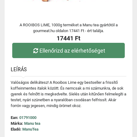
A ROOIBOS LIME, 1000g terméket a Manu tea gyártótól a
gourmeat.hu oldalon 17441 Ft - ért találja.
17441 Ft
Ellenőrizd az elérhetőséget
LEÍRÁS
Valóságos delikátesz! A Rooibos Lime egy bestseller a frissítő
koffeinmentes italok között. És nemcsak a mi számunkra, de sok
gyerek és felnőtt is megkedvelte. Síelés után kitűnően felmelegíti a
testet, nyári szünetben a nyaralóban csodásan felfrissít. Akár
forrón vagy jegesen, mindig örömet okoz.
Ean:
01791000
Márka:
Manu tea
Eladó:
ManuTea