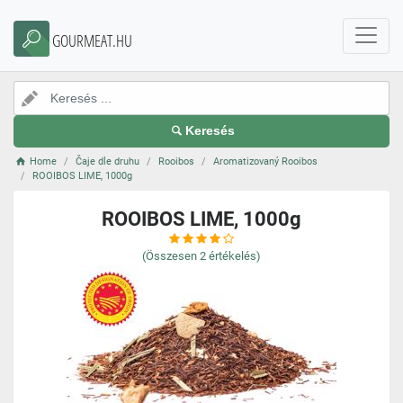
GOURMEAT.HU
Keresés
Home
Čaje dle druhu
Rooibos
Aromatizovaný Rooibos
ROOIBOS LIME, 1000g
ROOIBOS LIME, 1000g
(Összesen
2
értékelés)