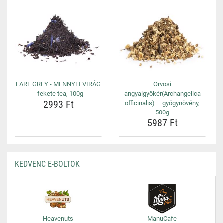
EARL GREY - MENNYEI VIRÁG
Orvosi
- fekete tea, 100g
angyalgyökér(Archangelica
2993 Ft
officinalis) – gyógynövény,
500g
5987 Ft
KEDVENC E-BOLTOK
Heavenuts
ManuCafe