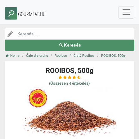
GOURMEAT.HU
Keresés
Home
Čaje dle druhu
Rooibos
Čistý Rooibos
ROOIBOS, 500g
ROOIBOS, 500g
(Összesen
4
értékelés)