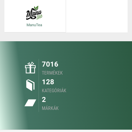
ManuTea
7016
TERMÉKEK
128
KATEGÓRIÁK
2
MÁRKÁK