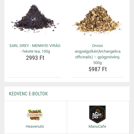
EARL GREY - MENNYEI VIRÁG
Orvosi
- fekete tea, 100g
angyalgyökér(Archangelica
2993 Ft
officinalis) – gyógynövény,
500g
5987 Ft
KEDVENC E-BOLTOK
Heavenuts
ManuCafe