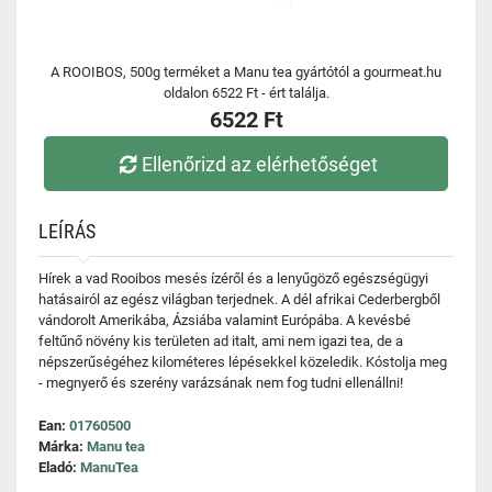
A ROOIBOS, 500g terméket a Manu tea gyártótól a gourmeat.hu
oldalon 6522 Ft - ért találja.
6522 Ft
Ellenőrizd az elérhetőséget
LEÍRÁS
Hírek a vad Rooibos mesés ízéről és a lenyűgöző egészségügyi
hatásairól az egész világban terjednek. A dél afrikai Cederbergből
vándorolt Amerikába, Ázsiába valamint Európába. A kevésbé
feltűnő növény kis területen ad italt, ami nem igazi tea, de a
népszerűségéhez kilométeres lépésekkel közeledik. Kóstolja meg
- megnyerő és szerény varázsának nem fog tudni ellenállni!
Ean:
01760500
Márka:
Manu tea
Eladó:
ManuTea