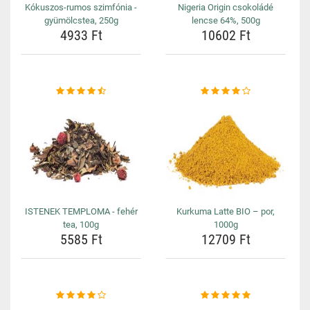
Kókuszos-rumos szimfónia -
Nigeria Origin csokoládé
gyümölcstea, 250g
lencse 64%, 500g
4933 Ft
10602 Ft
ISTENEK TEMPLOMA - fehér
Kurkuma Latte BIO – por,
tea, 100g
1000g
5585 Ft
12709 Ft