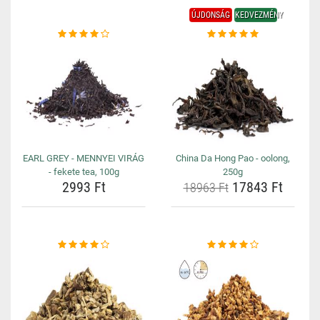
ÚJDONSÁG
KEDVEZMÉNY
EARL GREY - MENNYEI VIRÁG
China Da Hong Pao - oolong,
- fekete tea, 100g
250g
2993 Ft
17843 Ft
18963 Ft