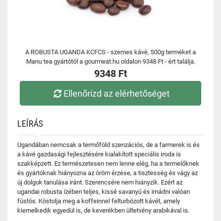
A ROBUSTA UGANDA KCFCS - szemes kávé, 500g terméket a
Manu tea gyártótól a gourmeat.hu oldalon 9348 Ft - ért találja.
9348 Ft
Ellenőrizd az elérhetőséget
LEÍRÁS
Ugandában nemcsak a termőföld szenzációs, de a farmerek is és
a kávé gazdasági fejlesztésére kialakított speciális iroda is
szakképzett. Ez természetesen nem lenne elég, ha a termelőknek
és gyártóknak hiányozna az öröm érzése, a tisztesség és vágy az
új dolgok tanulása iránt. Szerencsére nem hiányzik. Ezért az
ugandai robusta ízében teljes, kissé savanyú és imádni valóan
füstös. Kóstolja meg a koffeinnel felturbózott kávét, amely
kiemelkedik egyedül is, de keverékben ültetvény arabikával is.