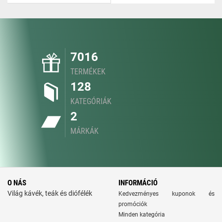
7016
TERMÉKEK
128
KATEGÓRIÁK
2
MÁRKÁK
O NÁS
INFORMÁCIÓ
Világ kávék, teák és diófélék
Kedvezményes kuponok és
promóciók
Minden kategória