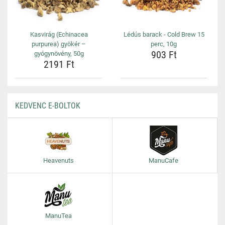
Kasvirág (Echinacea
Lédús barack - Cold Brew 15
purpurea) gyökér –
perc, 10g
903 Ft
gyógynövény, 50g
2191 Ft
KEDVENC E-BOLTOK
Heavenuts
ManuCafe
ManuTea