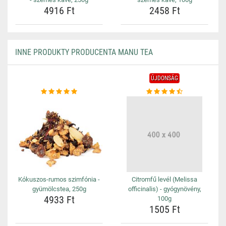
4916 Ft
2458 Ft
INNE PRODUKTY PRODUCENTA MANU TEA
ÚJDONSÁG
Kókuszos-rumos szimfónia -
Citromfű levél (Melissa
gyümölcstea, 250g
officinalis) - gyógynövény,
4933 Ft
100g
1505 Ft