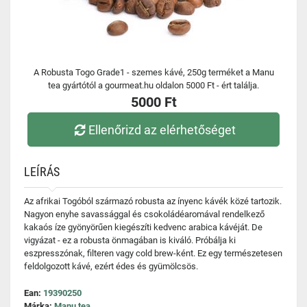
A Robusta Togo Grade1 - szemes kávé, 250g terméket a Manu
tea gyártótól a gourmeat.hu oldalon 5000 Ft - ért találja.
5000 Ft
Ellenőrizd az elérhetőséget
LEÍRÁS
Az afrikai Togóból származó robusta az ínyenc kávék közé tartozik.
Nagyon enyhe savassággal és csokoládéaromával rendelkező
kakaós íze gyönyörűen kiegészíti kedvenc arabica kávéját. De
vigyázat - ez a robusta önmagában is kiváló. Próbálja ki
eszpresszónak, filteren vagy cold brew-ként. Ez egy természetesen
feldolgozott kávé, ezért édes és gyümölcsös.
Ean:
19390250
Márka:
Manu tea