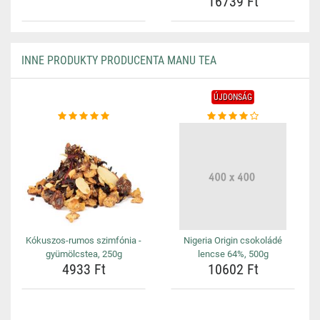
16739 Ft
INNE PRODUKTY PRODUCENTA MANU TEA
ÚJDONSÁG
Kókuszos-rumos szimfónia -
Nigeria Origin csokoládé
gyümölcstea, 250g
lencse 64%, 500g
4933 Ft
10602 Ft