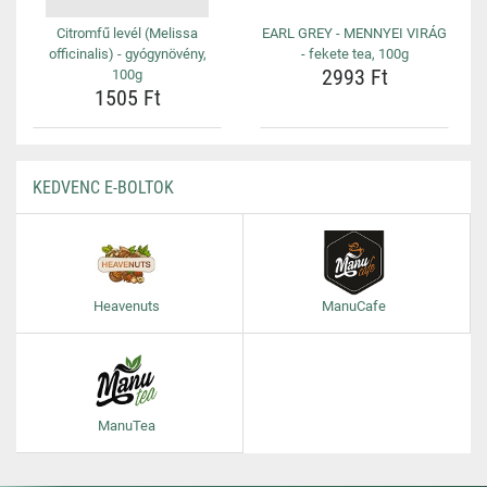
Citromfű levél (Melissa
EARL GREY - MENNYEI VIRÁG
officinalis) - gyógynövény,
- fekete tea, 100g
2993 Ft
100g
1505 Ft
KEDVENC E-BOLTOK
Heavenuts
ManuCafe
ManuTea