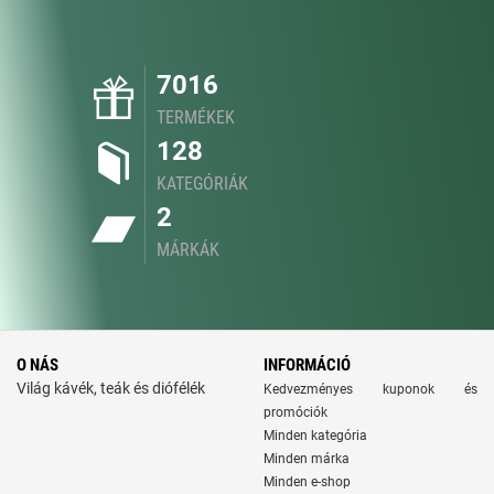
7016
TERMÉKEK
128
KATEGÓRIÁK
2
MÁRKÁK
O NÁS
INFORMÁCIÓ
Világ kávék, teák és diófélék
Kedvezményes kuponok és
promóciók
Minden kategória
Minden márka
Minden e-shop