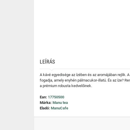
LEÍRÁS
A kávé egyedisége az ízében és az aromájában rejlik. A
fogadja, amely enyhén pálmacukor-illatú. És az íze? R
a prémium robusta kedvelőinek.
Ean:
17750500
Márka:
Manu tea
Eladó:
ManuCafe