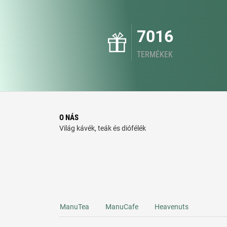
7016
TERMÉKEK
O NÁS
Világ kávék, teák és diófélék
ManuTea
ManuCafe
Heavenuts