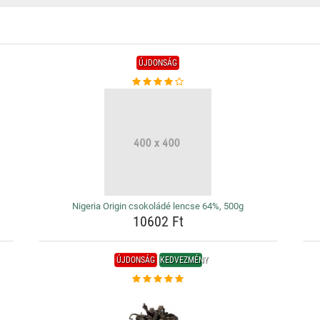
ÚJDONSÁG
Nigeria Origin csokoládé lencse 64%, 500g
10602 Ft
ÚJDONSÁG
KEDVEZMÉNY