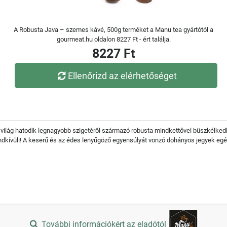
A Robusta Java – szemes kávé, 500g terméket a Manu tea gyártótól a
gourmeat.hu oldalon 8227 Ft - ért találja.
8227 Ft
Ellenőrizd az elérhetőséget
 világ hatodik legnagyobb szigetéről származó robusta mindkettővel büszkélkedh
endkívüli! A keserű és az édes lenyűgöző egyensúlyát vonzó dohányos jegyek egé
További információkért az eladótól