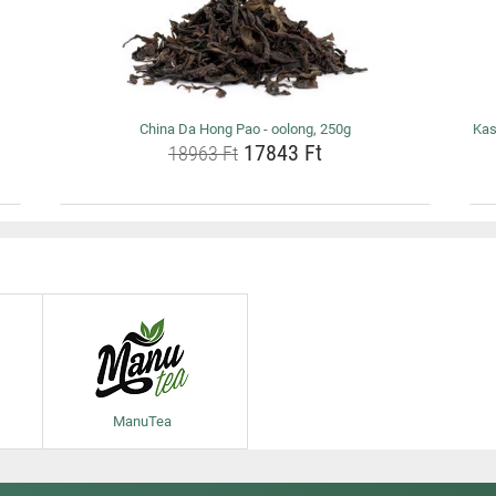
China Da Hong Pao - oolong, 250g
Kas
17843 Ft
18963 Ft
ManuTea