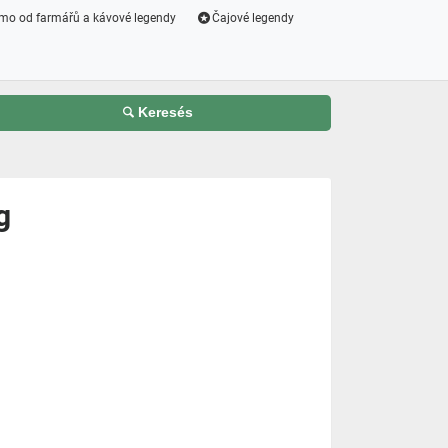
mo od farmářů a kávové legendy
Čajové legendy
Keresés
g