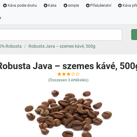
Káva podle druhu
Kaka
simple
Příslušenství
Káva pří
a
00% Robusta
Robusta Java – szemes kávé, 500g
Robusta Java – szemes kávé, 500
(Összesen
3
értékelés)