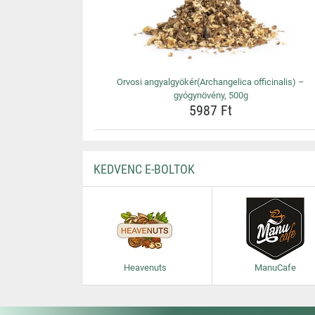
Orvosi angyalgyökér(Archangelica officinalis) –
gyógynövény, 500g
5987 Ft
KEDVENC E-BOLTOK
Heavenuts
ManuCafe