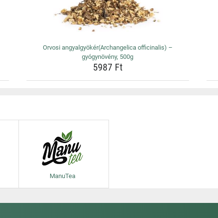
Orvosi angyalgyökér(Archangelica officinalis) –
gyógynövény, 500g
5987 Ft
ManuTea