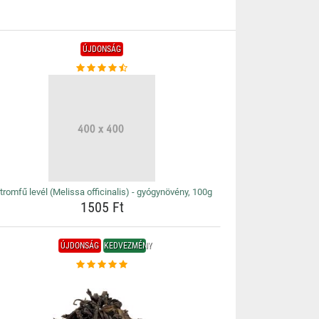
ÚJDONSÁG
tromfű levél (Melissa officinalis) - gyógynövény, 100g
1505 Ft
ÚJDONSÁG
KEDVEZMÉNY