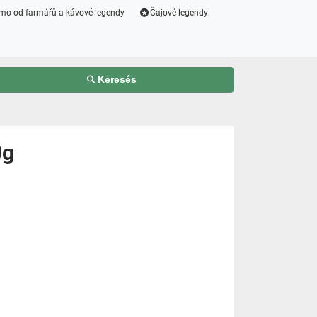
mo od farmářů a kávové legendy
Čajové legendy
Keresés
0g