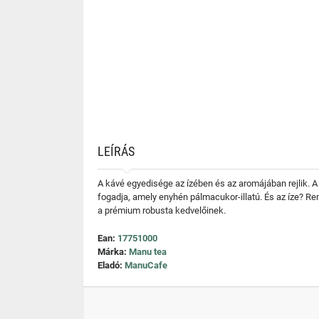
LEÍRÁS
A kávé egyedisége az ízében és az aromájában rejlik. A
fogadja, amely enyhén pálmacukor-illatú. És az íze? R
a prémium robusta kedvelőinek.
Ean:
17751000
Márka:
Manu tea
Eladó:
ManuCafe