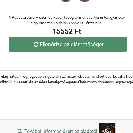
A Robusta Java – szemes kávé, 1000g terméket a Manu tea gyártótól
a gourmeat.hu oldalon 15552 Ft - ért találja.
15552 Ft
Ellenőrizd az elérhetőséget
 világ hatodik legnagyobb szigetéről származó robusta mindkettővel büszkélkedh
endkívüli! A keserű és az édes lenyűgöző egyensúlyát vonzó dohányos jegyek egé
További információkért az eladótól