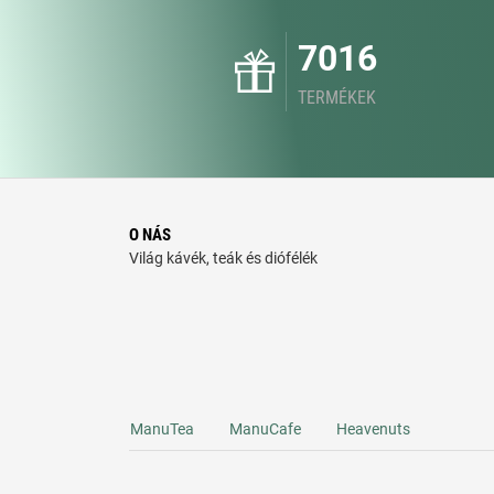
7016
TERMÉKEK
O NÁS
Világ kávék, teák és diófélék
ManuTea
ManuCafe
Heavenuts