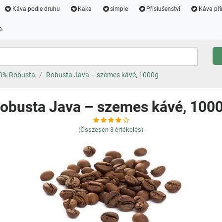
Káva podle druhu
Kaka
simple
Příslušenství
Káva pří
a
00% Robusta
Robusta Java – szemes kávé, 1000g
obusta Java – szemes kávé, 100
(Összesen
3
értékelés)