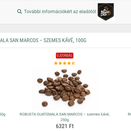
További információkért az eladótól
LA SAN MARCOS – SZEMES KÁVÉ, 100G
ÚJDONSÁG
50g
ROBUSTA GUATEMALA SAN MARCOS – szemes kávé,
R
250g
6321 Ft