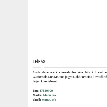
LEÍRÁS
A robusta az arabica ízesebb testvére. Több koffeint 
Guatemala San Marcos jegyeit, akár arabica keverékként
féljen kísérletezni!
Ean:
17530100
Márka:
Manu tea
Eladó:
ManuCafe