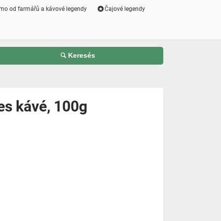
mo od farmářů a kávové legendy
Čajové legendy
Keresés
 kávé, 100g