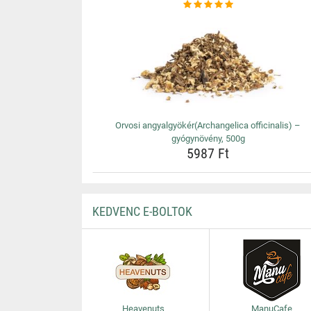
Orvosi angyalgyökér(Archangelica officinalis) –
gyógynövény, 500g
5987 Ft
KEDVENC E-BOLTOK
Heavenuts
ManuCafe