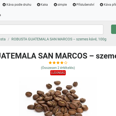
Káva podle druhu
Kaka
simple
Příslušenství
Káva pří
a
usta
ROBUSTA GUATEMALA SAN MARCOS – szemes kávé, 100g
ATEMALA SAN MARCOS – szemes
(Összesen
2
értékelés)
ÚJDONSÁG