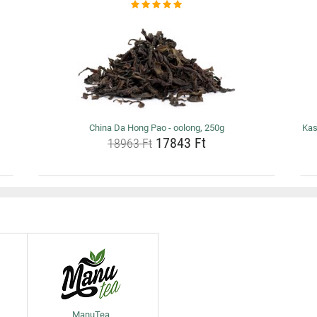
China Da Hong Pao - oolong, 250g
Kas
17843 Ft
18963 Ft
ManuTea