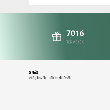
7016
TERMÉKEK
O NÁS
Világ kávék, teák és diófélék