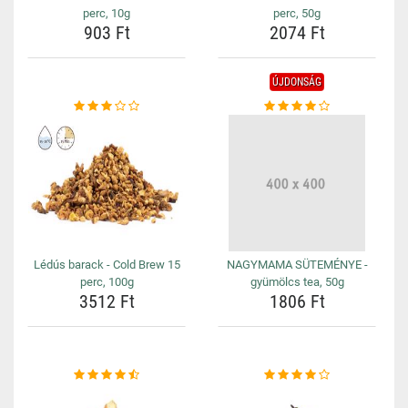
perc, 10g
perc, 50g
903 Ft
2074 Ft
ÚJDONSÁG
Lédús barack - Cold Brew 15
NAGYMAMA SÜTEMÉNYE -
perc, 100g
gyümölcs tea, 50g
3512 Ft
1806 Ft