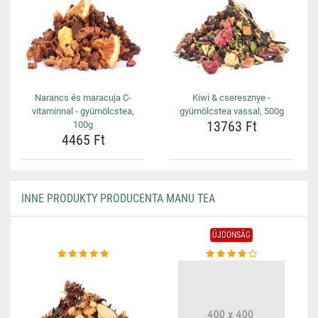
Narancs és maracuja C-
Kiwi & cseresznye -
vitaminnal - gyümölcstea,
gyümölcstea vassal, 500g
13763 Ft
100g
4465 Ft
INNE PRODUKTY PRODUCENTA MANU TEA
ÚJDONSÁG