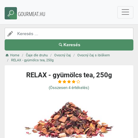
GOURMEAT.HU
Keresés
Home
Čaje dle druhu
Ovocný čaj
Ovocný čaj s ibiškem
RELAX - gyümölcs tea, 250g
RELAX - gyümölcs tea, 250g
(Összesen
4
értékelés)