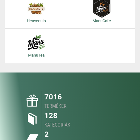
Heavenuts
ManuCafe
ManuTea
7016
TERMÉKEK
128
KATEGÓRIÁK
2