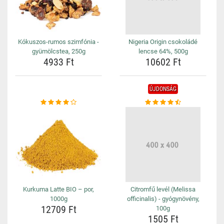
Kókuszos-rumos szimfónia -
Nigeria Origin csokoládé
gyümölcstea, 250g
lencse 64%, 500g
4933 Ft
10602 Ft
ÚJDONSÁG
Kurkuma Latte BIO – por,
Citromfű levél (Melissa
1000g
officinalis) - gyógynövény,
12709 Ft
100g
1505 Ft