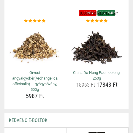
ÚJDONSÁG
KEDVEZMÉNY
Orvosi
China Da Hong Pao - oolong,
angyalgyökér(Archangelica
250g
17843 Ft
officinalis) – gyógynövény,
18963 Ft
500g
5987 Ft
KEDVENC E-BOLTOK