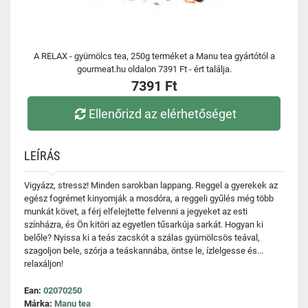
A RELAX - gyümölcs tea, 250g terméket a Manu tea gyártótól a
gourmeat.hu oldalon 7391 Ft - ért találja.
7391 Ft
Ellenőrizd az elérhetőséget
LEÍRÁS
Vigyázz, stressz! Minden sarokban lappang. Reggel a gyerekek az
egész fogrémet kinyomják a mosdóra, a reggeli gyűlés még több
munkát követ, a férj elfelejtette felvenni a jegyeket az esti
színházra, és Ön kitöri az egyetlen tűsarkúja sarkát. Hogyan ki
belőle? Nyissa ki a teás zacskót a szálas gyümölcsös teával,
szagoljon bele, szórja a teáskannába, öntse le, ízlelgesse és...
relaxáljon!
Ean:
02070250
Márka:
Manu tea