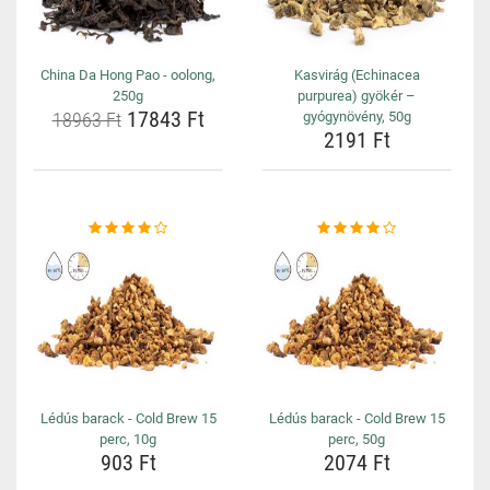
China Da Hong Pao - oolong,
Kasvirág (Echinacea
250g
purpurea) gyökér –
17843 Ft
18963 Ft
gyógynövény, 50g
2191 Ft
Lédús barack - Cold Brew 15
Lédús barack - Cold Brew 15
perc, 10g
perc, 50g
903 Ft
2074 Ft