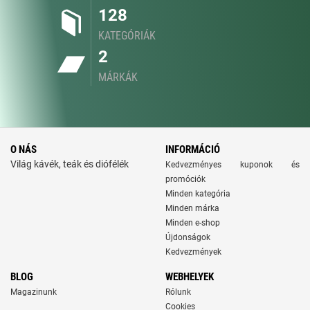
128
KATEGÓRIÁK
2
MÁRKÁK
O NÁS
INFORMÁCIÓ
Világ kávék, teák és diófélék
Kedvezményes kuponok és
promóciók
Minden kategória
Minden márka
Minden e-shop
Újdonságok
Kedvezmények
BLOG
WEBHELYEK
Magazinunk
Rólunk
Cookies