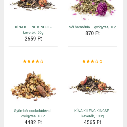
KÍNA KILENC KINCSE -
Női harmónia – gyógytea, 10g
870 Ft
keverék, 50g
2659 Ft
Gyömbér csokoládéval -
KÍNA KILENC KINCSE -
gyógytea, 100g
keverék, 100g
4482 Ft
4565 Ft