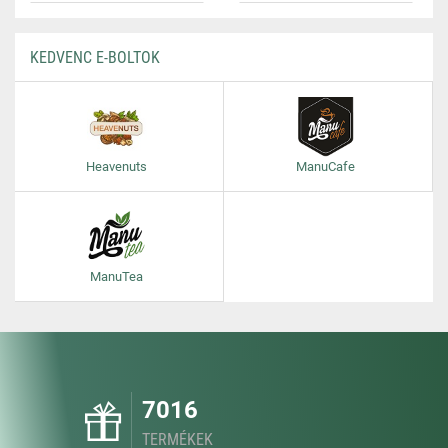
KEDVENC E-BOLTOK
Heavenuts
ManuCafe
ManuTea
7016
TERMÉKEK