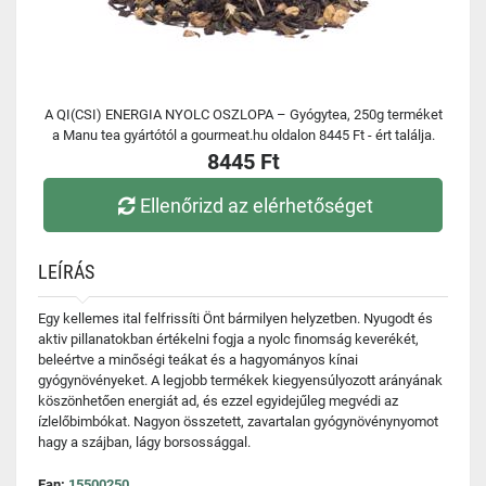
A QI(CSI) ENERGIA NYOLC OSZLOPA – Gyógytea, 250g terméket
a Manu tea gyártótól a gourmeat.hu oldalon 8445 Ft - ért találja.
8445 Ft
Ellenőrizd az elérhetőséget
LEÍRÁS
Egy kellemes ital felfrissíti Önt bármilyen helyzetben. Nyugodt és
aktiv pillanatokban értékelni fogja a nyolc finomság keverékét,
beleértve a minőségi teákat és a hagyományos kínai
gyógynövényeket. A legjobb termékek kiegyensúlyozott arányának
köszönhetően energiát ad, és ezzel egyidejűleg megvédi az
ízlelőbimbókat. Nagyon összetett, zavartalan gyógynövénynyomot
hagy a szájban, lágy borsossággal.
Ean:
15500250