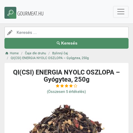
GOURMEAT.HU
Keresés
Home
Čaje dle druhu
Bylinný čaj
QI(CSI) ENERGIA NYOLC OSZLOPA – Gyógytea, 250g
QI(CSI) ENERGIA NYOLC OSZLOPA –
Gyógytea, 250g
(Összesen
5
értékelés)