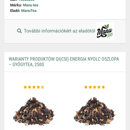
Márka:
Manu tea
Eladó:
ManuTea
További információkért az eladótól
WARIANTY PRODUKTÓW QI(CSI) ENERGIA NYOLC OSZLOPA
– GYÓGYTEA, 250G