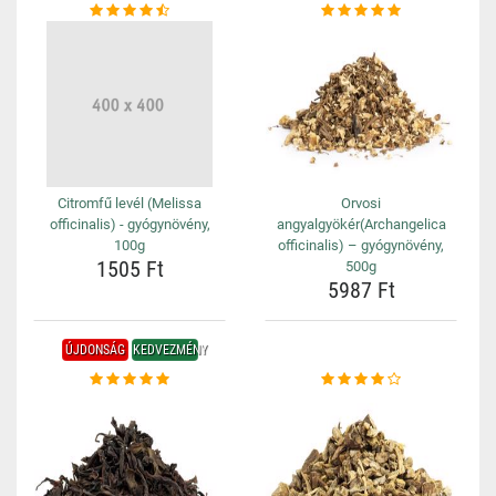
Citromfű levél (Melissa
Orvosi
officinalis) - gyógynövény,
angyalgyökér(Archangelica
100g
officinalis) – gyógynövény,
1505 Ft
500g
5987 Ft
ÚJDONSÁG
KEDVEZMÉNY