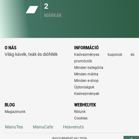
2
MÁRKÁK
O NÁS
INFORMÁCIÓ
Világ kávék, teák és diófélék
Kedvezményes kuponok és
promóciók
Minden kategória
Minden márka
Minden e-shop
Újdonságok
Kedvezmények
BLOG
WEBHELYEK
Magazinunk
Rólunk
Cookies
ManuTea
ManuCafe
Heavenuts
©GOURMEAT.HU 2026