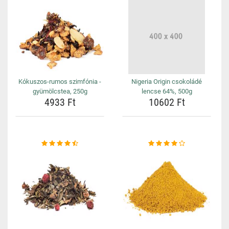
Kókuszos-rumos szimfónia -
Nigeria Origin csokoládé
gyümölcstea, 250g
lencse 64%, 500g
4933 Ft
10602 Ft