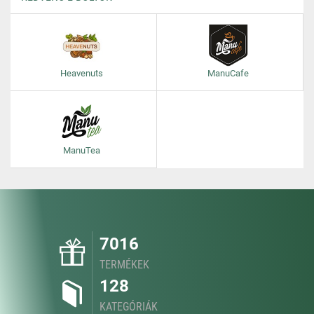
Heavenuts
ManuCafe
ManuTea
7016
TERMÉKEK
128
KATEGÓRIÁK