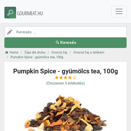
GOURMEAT.HU
Keresés
Home
Čaje dle druhu
Ovocný čaj
Ovocný čaj s ibiškem
Pumpkin Spice - gyümölcs tea, 100g
Pumpkin Spice - gyümölcs tea, 100g
(Összesen
5
értékelés)