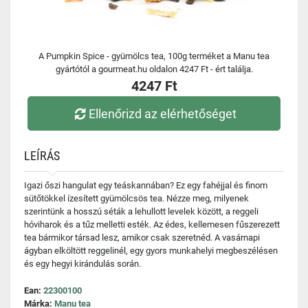
A Pumpkin Spice - gyümölcs tea, 100g terméket a Manu tea
gyártótól a gourmeat.hu oldalon 4247 Ft - ért találja.
4247 Ft
Ellenőrizd az elérhetőséget
LEÍRÁS
Igazi őszi hangulat egy teáskannában? Ez egy fahéjjal és finom
sütőtökkel ízesített gyümölcsös tea. Nézze meg, milyenek
szerintünk a hosszú séták a lehullott levelek között, a reggeli
hóviharok és a tűz melletti esték. Az édes, kellemesen fűszerezett
tea bármikor társad lesz, amikor csak szeretnéd. A vasárnapi
ágyban elköltött reggelinél, egy gyors munkahelyi megbeszélésen
és egy hegyi kirándulás során.
Ean:
22300100
Márka:
Manu tea