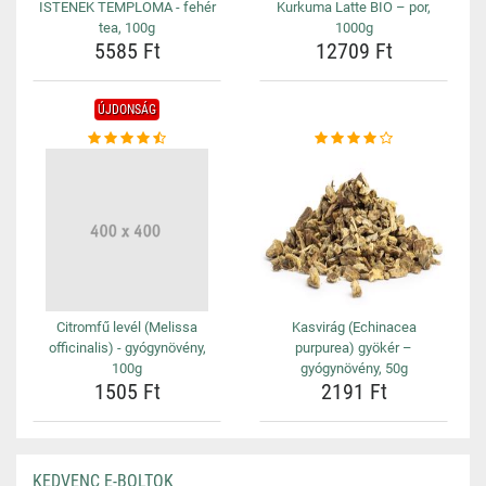
ISTENEK TEMPLOMA - fehér
Kurkuma Latte BIO – por,
tea, 100g
1000g
5585 Ft
12709 Ft
ÚJDONSÁG
Citromfű levél (Melissa
Kasvirág (Echinacea
officinalis) - gyógynövény,
purpurea) gyökér –
100g
gyógynövény, 50g
1505 Ft
2191 Ft
KEDVENC E-BOLTOK