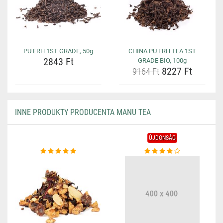
PU ERH 1ST GRADE, 50g
CHINA PU ERH TEA 1ST
2843 Ft
GRADE BIO, 100g
8227 Ft
9164 Ft
INNE PRODUKTY PRODUCENTA MANU TEA
ÚJDONSÁG