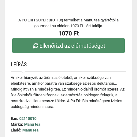
A PU ERH SUPER BIO, 10g terméket a Manu tea gyártótól a
gourmeat.hu oldalon 1070 Ft - ért találja.
1070 Ft
Ellenőrizd az elérhetőséget
LEÍRÁS
Amikor hiányzik az öröm az életéből, amikor szüksége van
élénkítésre, amikor barátra van szüksége az esős délutánon...
Mindig itt van a minőségi tea. Ez minden oldalról örömöt szerez. Az
ízlelőbimbók fürdeni fognak, az emésztés boldogan felugrik, a
rosszkedv elillan messze földre. A Pu Erh Bio minőségben ízletes
boldogság minden napra.
Ean:
02110010
Márka:
Manu tea
Eladó:
ManuTea