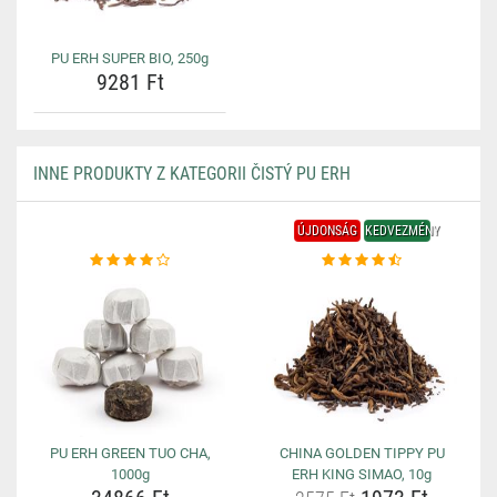
PU ERH SUPER BIO, 250g
9281 Ft
INNE PRODUKTY Z KATEGORII ČISTÝ PU ERH
ÚJDONSÁG
KEDVEZMÉNY
PU ERH GREEN TUO CHA,
CHINA GOLDEN TIPPY PU
1000g
ERH KING SIMAO, 10g