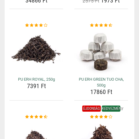
34866 Ft
1973 Ft
2575 Ft
PU ERH ROYAL, 250g
PU ERH GREEN TUO CHA,
7391 Ft
500g
17860 Ft
ÚJDONSÁG
KEDVEZMÉNY