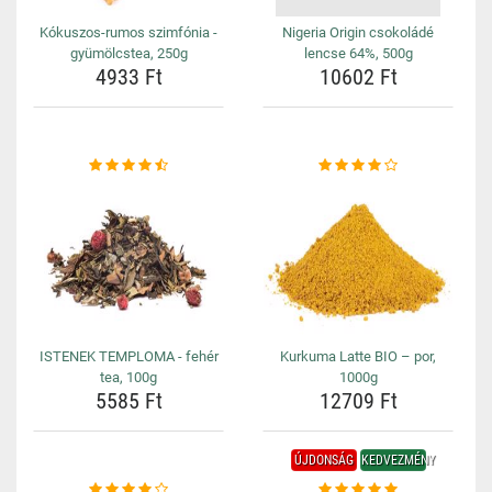
Kókuszos-rumos szimfónia -
Nigeria Origin csokoládé
gyümölcstea, 250g
lencse 64%, 500g
4933 Ft
10602 Ft
ISTENEK TEMPLOMA - fehér
Kurkuma Latte BIO – por,
tea, 100g
1000g
5585 Ft
12709 Ft
ÚJDONSÁG
KEDVEZMÉNY