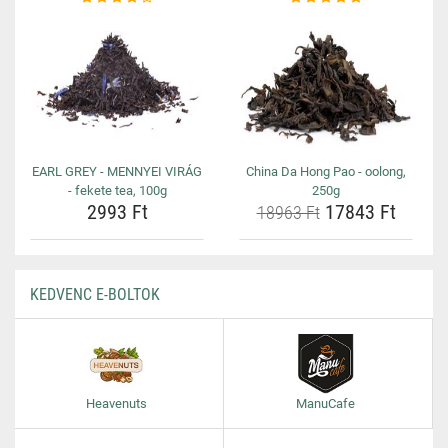
EARL GREY - MENNYEI VIRÁG
China Da Hong Pao - oolong,
- fekete tea, 100g
250g
2993 Ft
17843 Ft
18963 Ft
KEDVENC E-BOLTOK
Heavenuts
ManuCafe