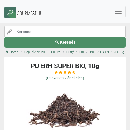
GOURMEAT.HU
Keresés
Home
Čaje dle druhu
Pu Erh
Čistý Pu Erh
PU ERH SUPER BIO, 10g
PU ERH SUPER BIO, 10g
(Összesen
2
értékelés)