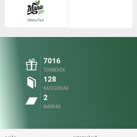
ManuTea
7016
TERMÉKEK
128
KATEGÓRIÁK
2
MÁRKÁK