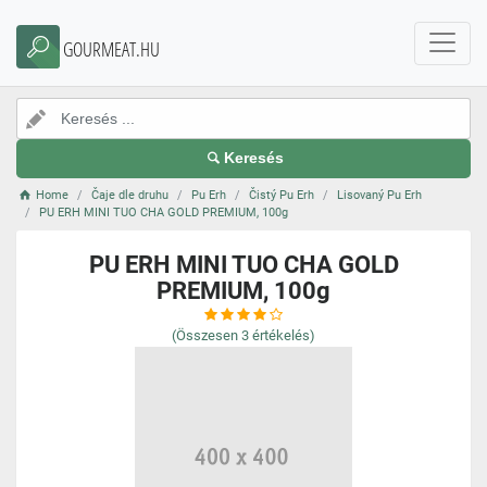
GOURMEAT.HU
Keresés
Home
Čaje dle druhu
Pu Erh
Čistý Pu Erh
Lisovaný Pu Erh
PU ERH MINI TUO CHA GOLD PREMIUM, 100g
PU ERH MINI TUO CHA GOLD
PREMIUM, 100g
(Összesen
3
értékelés)