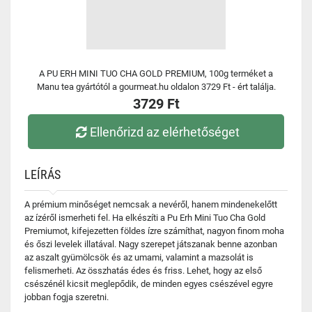
A PU ERH MINI TUO CHA GOLD PREMIUM, 100g terméket a
Manu tea gyártótól a gourmeat.hu oldalon 3729 Ft - ért találja.
3729 Ft
Ellenőrizd az elérhetőséget
LEÍRÁS
A prémium minőséget nemcsak a nevéről, hanem mindenekelőtt
az ízéről ismerheti fel. Ha elkészíti a Pu Erh Mini Tuo Cha Gold
Premiumot, kifejezetten földes ízre számíthat, nagyon finom moha
és őszi levelek illatával. Nagy szerepet játszanak benne azonban
az aszalt gyümölcsök és az umami, valamint a mazsolát is
felismerheti. Az összhatás édes és friss. Lehet, hogy az első
csészénél kicsit meglepődik, de minden egyes csészével egyre
jobban fogja szeretni.