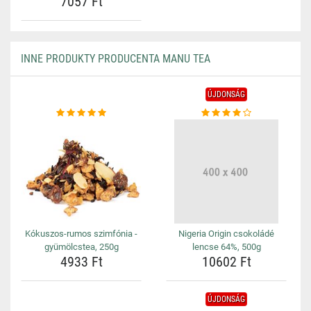
7057 Ft
INNE PRODUKTY PRODUCENTA MANU TEA
ÚJDONSÁG
Kókuszos-rumos szimfónia -
Nigeria Origin csokoládé
gyümölcstea, 250g
lencse 64%, 500g
4933 Ft
10602 Ft
ÚJDONSÁG