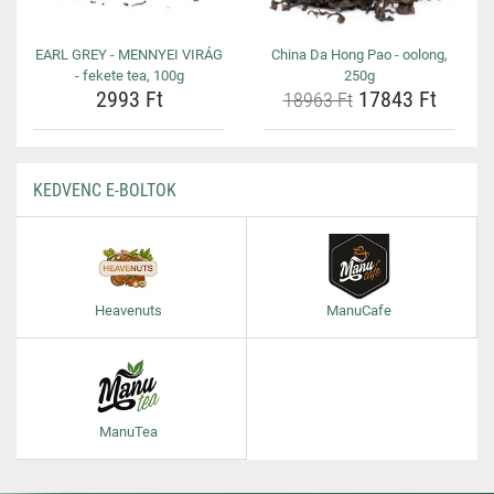
EARL GREY - MENNYEI VIRÁG
China Da Hong Pao - oolong,
- fekete tea, 100g
250g
2993 Ft
17843 Ft
18963 Ft
KEDVENC E-BOLTOK
Heavenuts
ManuCafe
ManuTea